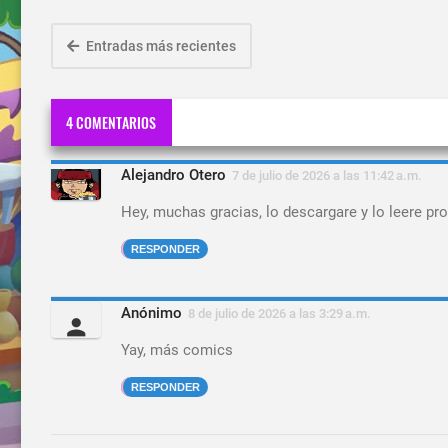
Entradas más recientes
4 COMENTARIOS
Alejandro Otero
7 de julio de 2026 a las 11:42 a.m.
Hey, muchas gracias, lo descargare y lo leere pro
RESPONDER
Anónimo
8 de julio de 2026 a las 3:29 a.m.
Yay, más comics
RESPONDER