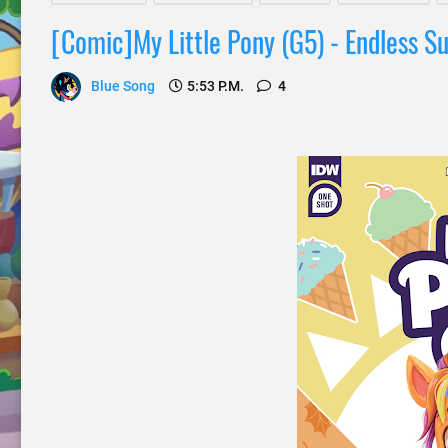
[Comic]My Little Pony (G5) - Endless S
Blue Song
5:53 P.m.
4