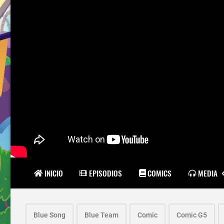
INICIO
EPISODIOS
COMICS
MEDIA
Blue Song
Blue Team
Comic
Comic G5