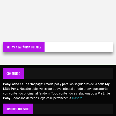
VISTAS A LA PÁGINA TOTALES
CONTENIDO
PonyLatino
es una "
fanpage
" creada por y para los seguidores de la serie
My
Little Pony
. Nuestro objetivo es dar apoyo integral a todo brony que aporta
con contenido original al fandom. Todo contenido es relacionado a
My Little
Pony
. Todos los derechos legales le pertenecen a
Hasbro
.
ARCHIVO DEL SITIO