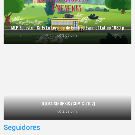
MLP Equestria Girls La Leyenda de Everfree Español Latino 1080 p
2:05 p.m.
ULTIMA SINOPSIS (COMIC #102)
2:53 p.m.
Seguidores