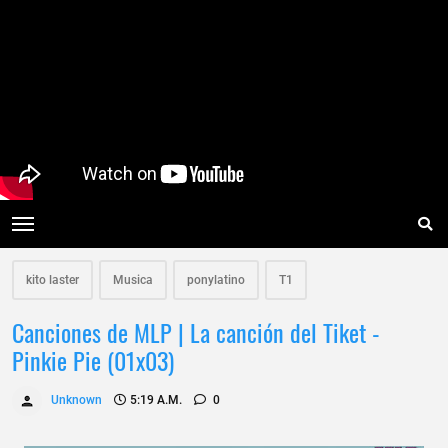
kito laster
Musica
ponylatino
T1
Canciones de MLP | La canción del Tiket -
Pinkie Pie (01x03)
Unknown
5:19 A.m.
0