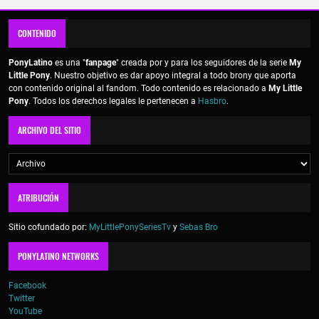
CONTENIDO
PonyLatino
es una "
fanpage
" creada por y para los seguidores de la serie
My
Little Pony
. Nuestro objetivo es dar apoyo integral a todo brony que aporta
con contenido original al fandom. Todo contenido es relacionado a
My Little
Pony
. Todos los derechos legales le pertenecen a
Hasbro
.
ARCHIVO DEL SITIO
ATRIBUCIÓN
Sitio cofundado por:
MyLittlePonySeriesTv
y
Sebas Bro
PONYLATINO NETWORKS
Facebook
Twitter
YouTube