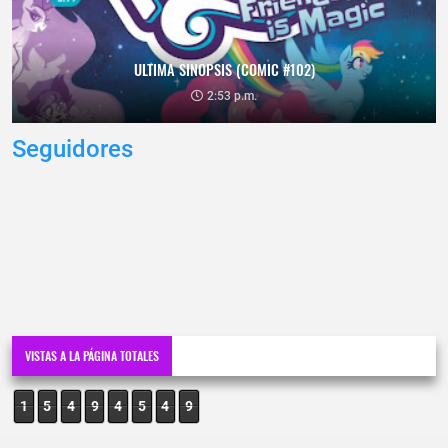
ULTIMA SINOPSIS (COMIC #102)
2:53 p.m.
Seguidores
VISTAS A LA PÁGINA TOTALES
1
5
4
9
4
5
4
9