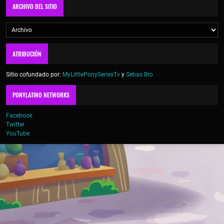
ARCHIVO DEL SITIO
ATRIBUCIÓN
Sitio cofundado por:
MyLittlePonySeriesTv
y
Sebas Bro
PONYLATINO NETWORKS
Facebook
Twitter
YouTube