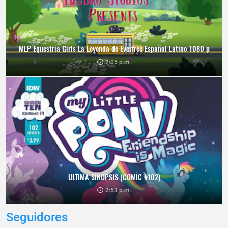
MLP Equestria Girls La Leyenda de Everfree Español Latino 1080 p
2:05 p.m.
ULTIMA SINOPSIS (COMIC #102)
2:53 p.m.
Seguidores