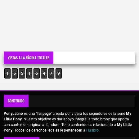
VISTAS A LA PÁGINA TOTALES
1
5
5
1
6
4
7
9
CONTENIDO
PonyLatino
es una "
fanpage
" creada por y para los seguidores de la serie
My
Little Pony
. Nuestro objetivo es dar apoyo integral a todo brony que aporta
con contenido original al fandom. Todo contenido es relacionado a
My Little
Pony
. Todos los derechos legales le pertenecen a
Hasbro
.