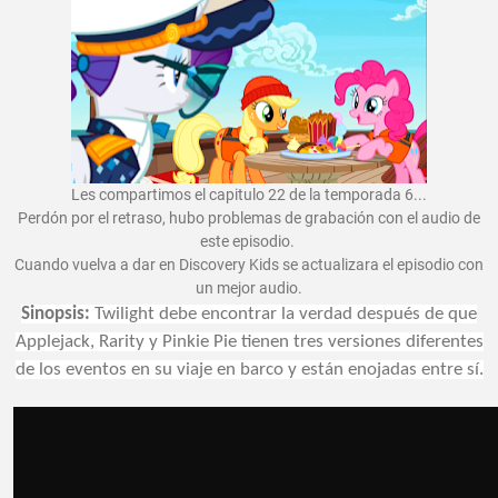
Les compartimos el capitulo 22 de la temporada 6...
Perdón por el retraso, hubo problemas de grabación con el audio de
este episodio.
Cuando vuelva a dar en Discovery Kids se actualizara el episodio con
un mejor audio.
Sinopsis:
Twilight debe encontrar la verdad después de que
Applejack, Rarity y Pinkie Pie tienen tres versiones diferentes
de los eventos en su viaje en barco y están enojadas entre sí.