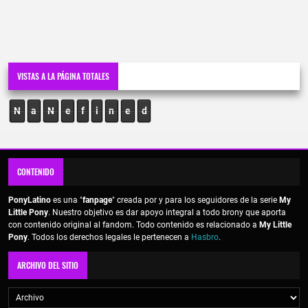
VISTAS A LA PÁGINA TOTALES
N
a
N
e
f
i
n
e
d
CONTENIDO
PonyLatino
es una "
fanpage
" creada por y para los seguidores de la serie
My
Little Pony
. Nuestro objetivo es dar apoyo integral a todo brony que aporta
con contenido original al fandom. Todo contenido es relacionado a
My Little
Pony
. Todos los derechos legales le pertenecen a
Hasbro
.
ARCHIVO DEL SITIO