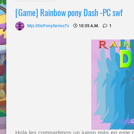
[Game] Rainbow pony Dash -PC swf
MyLittlePonySeriesTv
10:35 A.m.
1
Hola les compartimos un juego más en este 