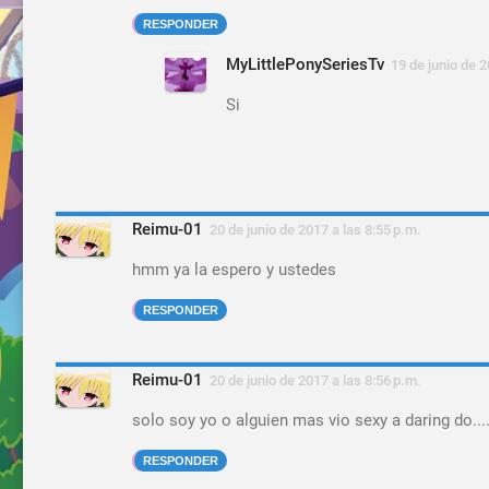
RESPONDER
MyLittlePonySeriesTv
19 de junio de 2
Si
Reimu-01
20 de junio de 2017 a las 8:55 p.m.
hmm ya la espero y ustedes
RESPONDER
Reimu-01
20 de junio de 2017 a las 8:56 p.m.
solo soy yo o alguien mas vio sexy a daring do.....
RESPONDER