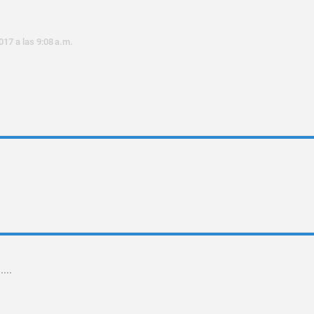
017 a las 9:08 a.m.
...