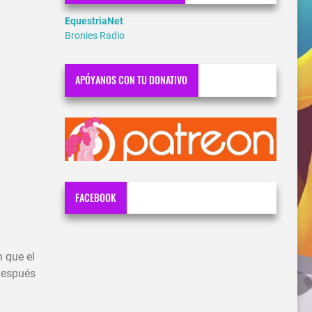
EquestriaNet
Bronies Radio
APÓYANOS CON TU DONATIVO
FACEBOOK
n que el
 después