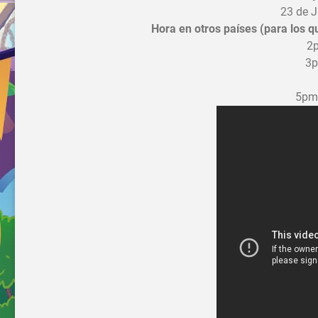
23 de 
Hora en otros países (para los q
2p
3p
5pm 