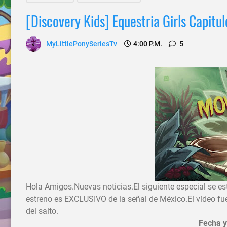
[Discovery Kids] Equestria Girls Capitu
MyLittlePonySeriesTv
4:00 P.m.
5
Hola Amigos.Nuevas noticias.El siguiente especial se es
estreno es EXCLUSIVO de la señal de México.E
l vídeo f
del salto.
Fecha y