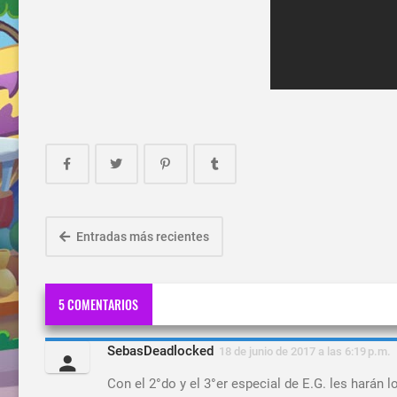
Entradas más recientes
5 COMENTARIOS
SebasDeadlocked
18 de junio de 2017 a las 6:19 p.m.
Con el 2°do y el 3°er especial de E.G. les harán