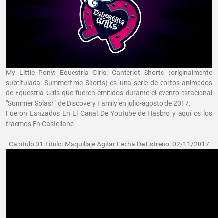
My Little Pony: Equestria Girls: Canterlot Shorts (originalmente
subtitulada: Summertime Shorts) es una serie de cortos animados
de Equestria Girls que fueron emitidos durante el evento estacional
"Summer Splash" de Discovery Family en julio-agosto de 2017.
Fueron Lanzados En El Canal De Youtube de Hasbro y aquí os los
traemos En Castellano
Capitulo 01 Titulo: Maquillaje Agitar Fecha De Estreno: 02/11/2017