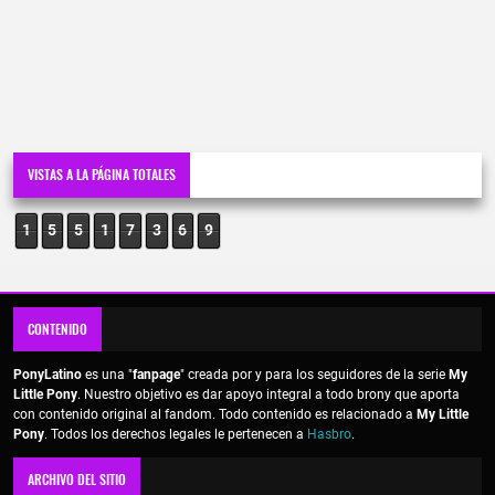
VISTAS A LA PÁGINA TOTALES
1
5
5
1
7
3
7
0
CONTENIDO
PonyLatino
es una "
fanpage
" creada por y para los seguidores de la serie
My
Little Pony
. Nuestro objetivo es dar apoyo integral a todo brony que aporta
con contenido original al fandom. Todo contenido es relacionado a
My Little
Pony
. Todos los derechos legales le pertenecen a
Hasbro
.
ARCHIVO DEL SITIO