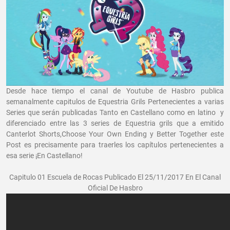
Desde hace tiempo el canal de Youtube de Hasbro publica
semanalmente capitulos de Equestria Grils Pertenecientes a varias
Series que serán publicadas Tanto en Castellano como en latino y
diferenciado entre las 3 series de Equestria grils que a emitido
Canterlot Shorts,Choose Your Own Ending y Better Together este
Post es precisamente para traerles los capítulos pertenecientes a
esa serie ¡En Castellano!
Capitulo 01 Escuela de Rocas Publicado El 25/11/2017 En El Canal
Oficial De Hasbro