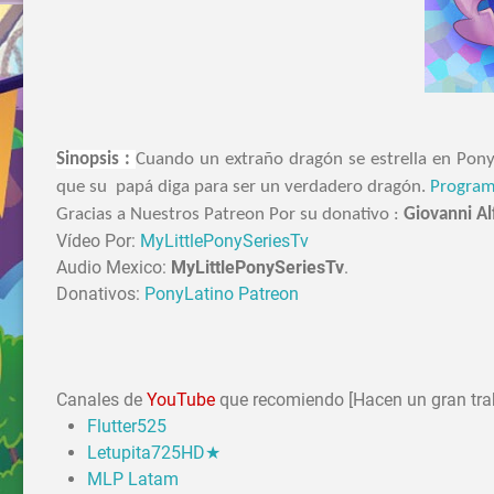
Sinopsis :
Cuando un extraño dragón se estrella en Ponyv
que su papá diga para ser un verdadero dragón.
Program
Gracias a Nuestros Patreon Por su donativo :
Giovanni Al
Vídeo Por:
MyLittlePonySeriesTv
Audio Mexico:
MyLittlePonySeriesTv
.
Donativos:
PonyLatino Patreon
Canales de
YouTube
que recomiendo [Hacen un gran tra
Flutter525
Letupita725HD★
MLP Latam