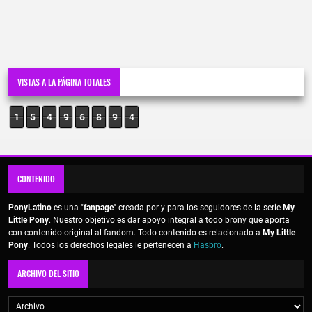
VISTAS A LA PÁGINA TOTALES
1
5
4
9
6
8
9
4
CONTENIDO
PonyLatino
es una "
fanpage
" creada por y para los seguidores de la serie
My
Little Pony
. Nuestro objetivo es dar apoyo integral a todo brony que aporta
con contenido original al fandom. Todo contenido es relacionado a
My Little
Pony
. Todos los derechos legales le pertenecen a
Hasbro
.
ARCHIVO DEL SITIO