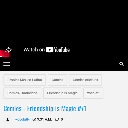
Bronies Mexico Latino
Comics
Comics oficiales
Comics-Traducidos
Friendship is Magic
xocolatl
Comics - Friendship is Magic #71
-xocolatl-
9:31 A.m.
0