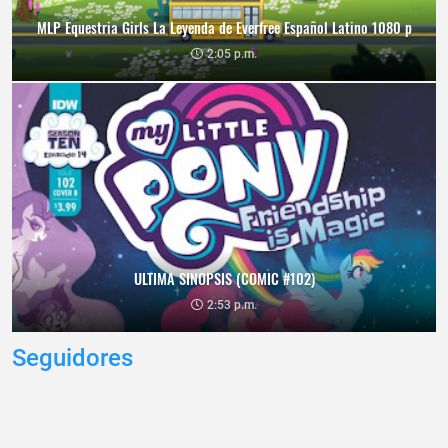
MLP Equestria Girls La Leyenda de Everfree Español Latino 1080 p
2:05 p.m.
ULTIMA SINOPSIS (COMIC #102)
2:53 p.m.
Seguidores