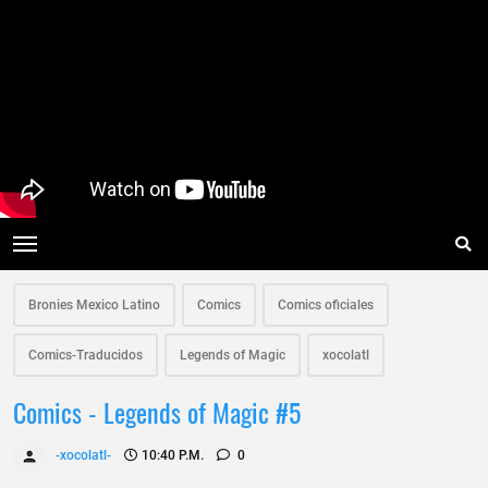
Bronies Mexico Latino
Comics
Comics oficiales
Comics-Traducidos
Legends of Magic
xocolatl
Comics - Legends of Magic #5
-xocolatl-
10:40 P.m.
0