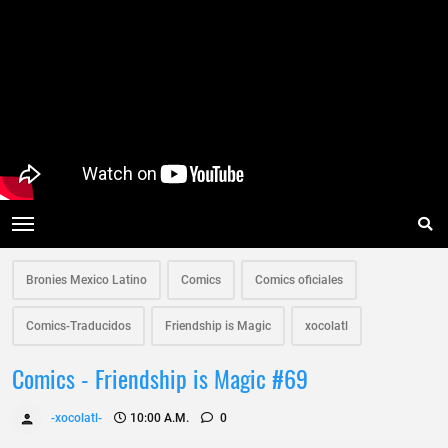
Bronies Mexico Latino
Comics
Comics oficiales
Comics-Traducidos
Friendship is Magic
xocolatl
Comics - Friendship is Magic #69
-xocolatl-
10:00 A.m.
0