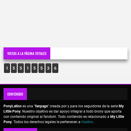
VISTAS A LA PÁGINA TOTALES
1
5
5
1
5
5
3
6
CONTENIDO
PonyLatino
es una "
fanpage
" creada por y para los seguidores de la serie
My
Little Pony
. Nuestro objetivo es dar apoyo integral a todo brony que aporta
con contenido original al fandom. Todo contenido es relacionado a
My Little
Pony
. Todos los derechos legales le pertenecen a
Hasbro
.