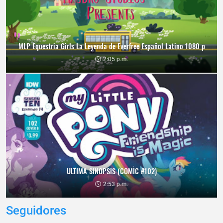
MLP Equestria Girls La Leyenda de Everfree Español Latino 1080 p
2:05 p.m.
ULTIMA SINOPSIS (COMIC #102)
2:53 p.m.
Seguidores