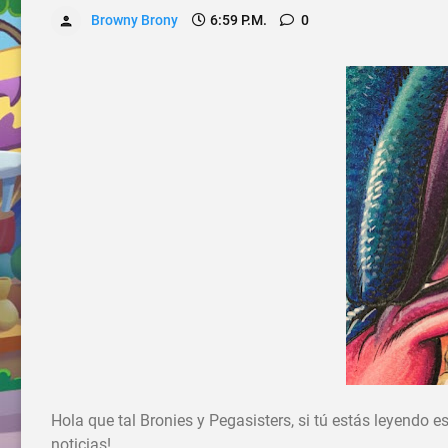
Browny Brony
6:59 P.m.
0
Hola que tal Bronies y Pegasisters, si tú estás leyendo
noticias!