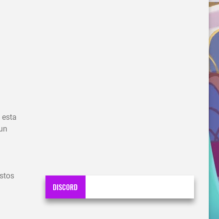
 esta
 un
estos
DISCORD