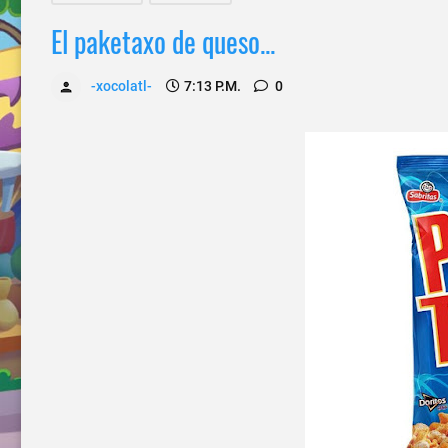
El paketaxo de queso...
-xocolatl-
7:13 P.m.
0