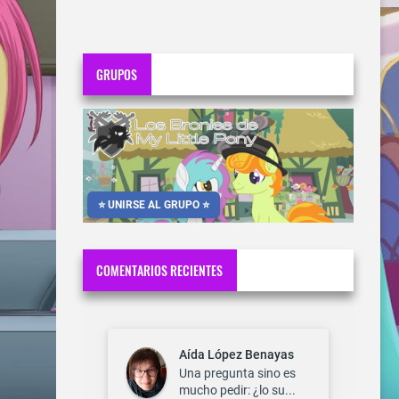
GRUPOS
⭐ UNIRSE AL GRUPO ⭐
COMENTARIOS RECIENTES
Aída López Benayas
Una pregunta sino es
mucho pedir: ¿lo su...