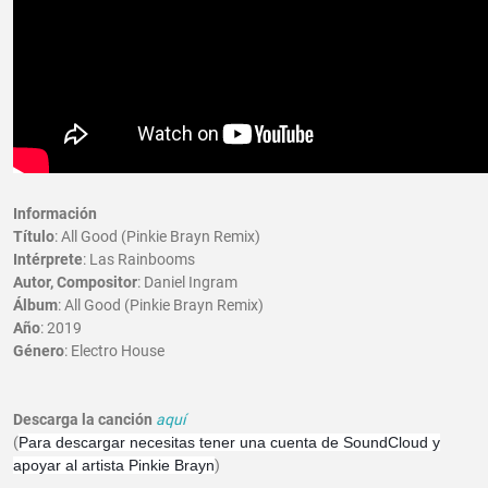
Información
Título
: All Good (Pinkie Brayn Remix)
Intérprete
: Las Rainbooms
Autor, Compositor
: Daniel Ingram
Álbum
: All Good (Pinkie Brayn Remix)
Año
: 2019
Género
: Electro House
Descarga la canción
aquí
(
Para descargar necesitas tener una cuenta de SoundCloud y
apoyar al artista Pinkie Brayn
)