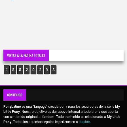
VISTAS A LA PÁGINA TOTALES
1
5
5
2
0
2
9
8
CONTENIDO
PonyLatino
es una "
fanpage
" creada por y para los seguidores de la serie
My
Little Pony
. Nuestro objetivo es dar apoyo integral a todo brony que aporta
con contenido original al fandom. Todo contenido es relacionado a
My Little
Pony
. Todos los derechos legales le pertenecen a
Hasbro
.