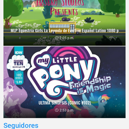
MLP Equestria Girls La Leyenda de Everfree Español Latino 1080 p
2:05 p.m.
ULTIMA SINOPSIS (COMIC #102)
2:53 p.m.
Seguidores