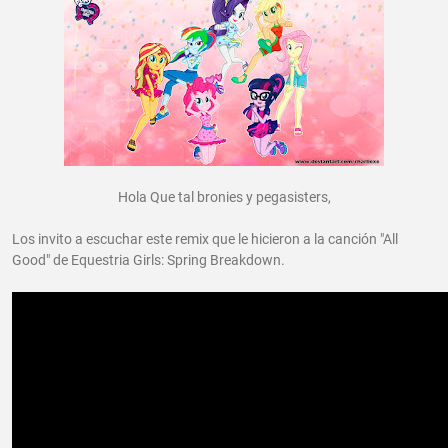
Hola Que tal bronies y pegasisters,
Los invito a escuchar este remix que le hicieron a la canción "All
Good" de Equestria Girls: Spring Breakdown.