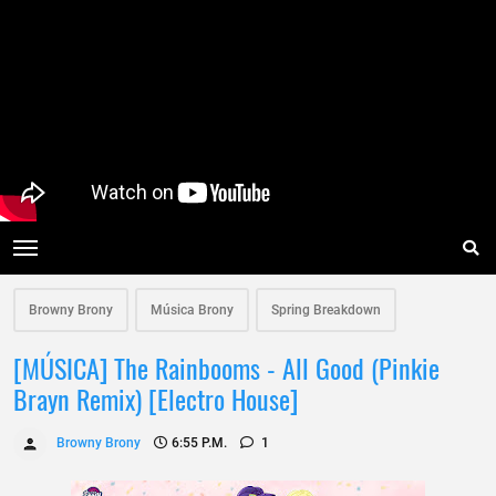
Browny Brony
Música Brony
Spring Breakdown
[MÚSICA] The Rainbooms - All Good (Pinkie
Brayn Remix) [Electro House]
Browny Brony
6:55 P.m.
1