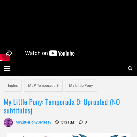
Ingles
MLP Temporada 9
My Little Pony
My Little Pony: Temporada 9: Uprooted (NO
subtitulos)
MyLittlePonySeriesTv
1:13 P.m.
0