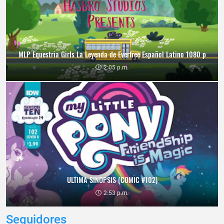
MLP Equestria Girls La Leyenda de Everfree Español Latino 1080 p
2:05 p.m.
ULTIMA SINOPSIS (COMIC #102)
2:53 p.m.
Seguidores