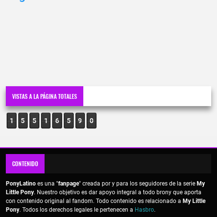
VISTAS A LA PÁGINA TOTALES
1
5
5
1
6
5
9
0
CONTENIDO
PonyLatino
es una "
fanpage
" creada por y para los seguidores de la serie
My
Little Pony
. Nuestro objetivo es dar apoyo integral a todo brony que aporta
con contenido original al fandom. Todo contenido es relacionado a
My Little
Pony
. Todos los derechos legales le pertenecen a
Hasbro
.