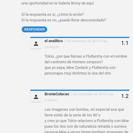
una oportunidad en la Galería Brony de aquí.
Si la respuesta es si, ¿còmo lo envìo?
Si la respuesta es no, ¿puedo llorar desconsolado?
RESPONDER
el analítico
7 de noviembre de 2019 a las
12:44 p.m.
Tokio, ¿por que llamas a Fluttershy con el nombre
del cantinero de Homero simpson?
que yo sepa, Moe Zyslack y Fluttershy son
personajes muy distintos la una del otro
BronieColacao
7 de noviembre de 2019 a las
2:23 p.m.
Las imagenes son bonitas, en especial esa que
tiene estilo de la serie de los 80´s
y creo yo que Tokio relaciono a Fluttershy con Moe
pues los dos son de naturaleza retraida o sumisa
(aunque Moe a veces tenga tambien arranques de