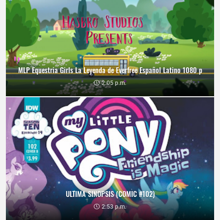
MLP Equestria Girls La Leyenda de Everfree Español Latino 1080 p
2:05 p.m.
ULTIMA SINOPSIS (COMIC #102)
2:53 p.m.