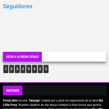
Seguidores
VISTAS A LA PÁGINA TOTALES
1
5
5
2
9
9
2
3
CONTENIDO
PonyLatino
es una "
fanpage
" creada por y para los seguidores de la serie
My
Little Pony
. Nuestro objetivo es dar apoyo integral a todo brony que aporta