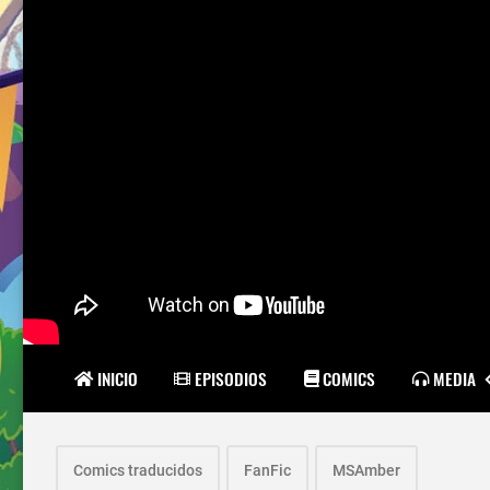
INICIO
EPISODIOS
COMICS
MEDIA
Comics traducidos
FanFic
MSAmber