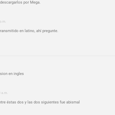
a descargarlos por Mega.
 p.m.
ransmitido en latino, ahí pregunte.
sion en ingles
1 a.m.
ntre éstas dos y las dos siguientes fue abismal