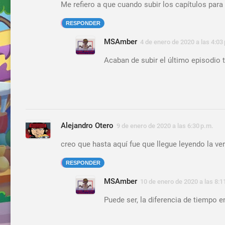
Me refiero a que cuando subir los capítulos par
RESPONDER
MSAmber
4 de enero de 2020 a las 4:03
Acaban de subir el último episodio t
Alejandro Otero
9 de enero de 2020 a las 6:30 p.m.
creo que hasta aquí fue que llegue leyendo la ver
RESPONDER
MSAmber
10 de enero de 2020 a las 8:1
Puede ser, la diferencia de tiempo e