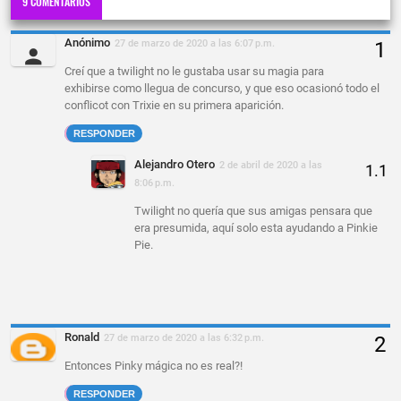
9 COMENTARIOS
Anónimo
27 de marzo de 2020 a las 6:07 p.m.
Creí que a twilight no le gustaba usar su magia para
exhibirse como llegua de concurso, y que eso ocasionó todo el
conflicot con Trixie en su primera aparición.
RESPONDER
Alejandro Otero
2 de abril de 2020 a las
8:06 p.m.
Twilight no quería que sus amigas pensara que
era presumida, aquí solo esta ayudando a Pinkie
Pie.
Ronald
27 de marzo de 2020 a las 6:32 p.m.
Entonces Pinky mágica no es real?!
RESPONDER