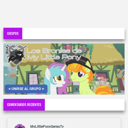
GRUPOS
⭐ UNIRSE AL GRUPO ⭐
COMENTARIOS RECIENTES
MyLittlePonySeriesTv