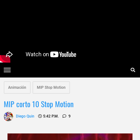
Animación
MlP Stop Motion
MlP corto 10 Stop Motion
Diego Quin
5:42 P.m.
9