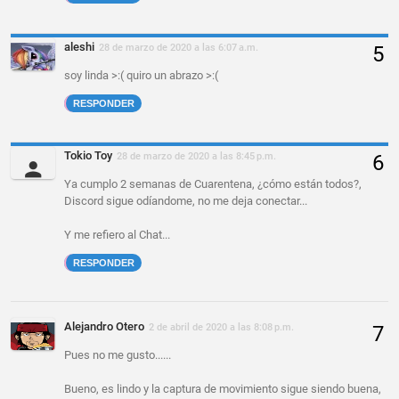
aleshi
28 de marzo de 2020 a las 6:07 a.m.
soy linda >:( quiro un abrazo >:(
RESPONDER
Tokio Toy
28 de marzo de 2020 a las 8:45 p.m.
Ya cumplo 2 semanas de Cuarentena, ¿cómo están todos?,
Discord sigue odíandome, no me deja conectar...
Y me refiero al Chat...
RESPONDER
Alejandro Otero
2 de abril de 2020 a las 8:08 p.m.
Pues no me gusto......
Bueno, es lindo y la captura de movimiento sigue siendo buena,