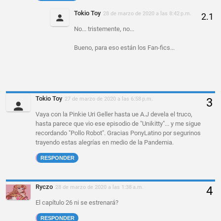
Tokio Toy
28 de marzo de 2020 a las 8:42 p.m.
No... tristemente, no...
Bueno, para eso están los Fan-fics...
Tokio Toy
27 de marzo de 2020 a las 6:58 p.m.
Vaya con la Pinkie Uri Geller hasta ue A.J devela el truco,
hasta parece que vio ese episodio de "Unikitty"... y me sigue
recordando "Pollo Robot". Gracias PonyLatino por segurinos
trayendo estas alegrías en medio de la Pandemia.
RESPONDER
Ryczo
28 de marzo de 2020 a las 1:38 a.m.
El capítulo 26 ni se estrenará?
RESPONDER