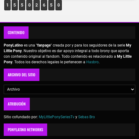
1
5
5
0
2
6
5
0
CONTENIDO
PonyLatino
es una "
fanpage
" creada por y para los seguidores de la serie
My
Little Pony
. Nuestro objetivo es dar apoyo integral a todo brony que aporta
con contenido original al fandom. Todo contenido es relacionado a
My Little
Pony
. Todos los derechos legales le pertenecen a
Hasbro
.
ARCHIVO DEL SITIO
ATRIBUCIÓN
Sitio cofundado por:
MyLittlePonySeriesTv
y
Sebas Bro
PONYLATINO NETWORKS