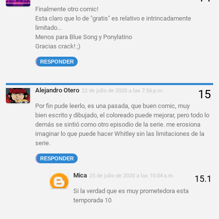
Finalmente otro comic!
Esta claro que lo de "gratis" es relativo e intrincadamente
limitado...
Menos para Blue Song y Ponylatino
Gracias crack! ;)
RESPONDER
Alejandro Otero
22 de julio de 2020 a las 7:56 p.m.
Por fin pude leerlo, es una pasada, que buen comic, muy
bien escrito y dibujado, el coloreado puede mejorar, pero todo lo
demás se sintió como otro episodio de la serie. me erosiona
imaginar lo que puede hacer Whitley sin las limitaciones de la
serie.
RESPONDER
Mica
25 de julio de 2020 a las 10:04 a.m.
Si la verdad que es muy prometedora esta
temporada 10