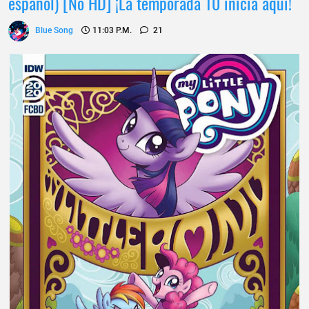
español) [No HD] ¡La temporada 10 inicia aqui!
Blue Song
11:03 P.m.
21