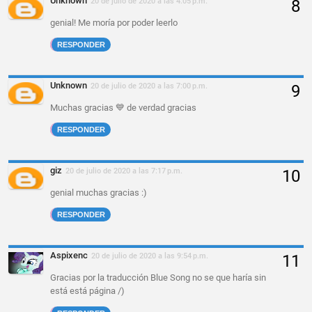
Unknown
20 de julio de 2020 a las 4:05 p.m.
genial! Me moría por poder leerlo
RESPONDER
Unknown
20 de julio de 2020 a las 7:00 p.m.
Muchas gracias 💙 de verdad gracias
RESPONDER
giz
20 de julio de 2020 a las 7:17 p.m.
genial muchas gracias :)
RESPONDER
Aspixenc
20 de julio de 2020 a las 9:54 p.m.
Gracias por la traducción Blue Song no se que haría sin
está está página /)