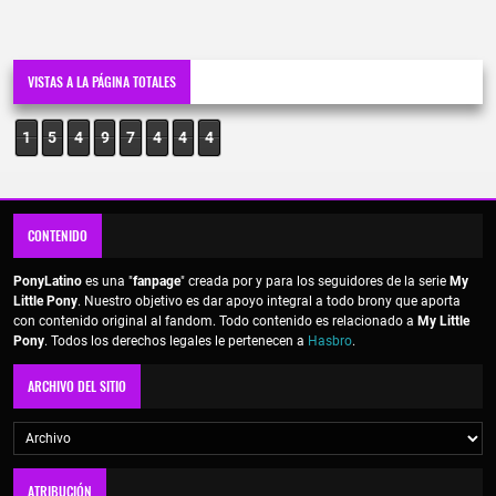
VISTAS A LA PÁGINA TOTALES
1
5
4
9
7
4
4
5
CONTENIDO
PonyLatino
es una "
fanpage
" creada por y para los seguidores de la serie
My
Little Pony
. Nuestro objetivo es dar apoyo integral a todo brony que aporta
con contenido original al fandom. Todo contenido es relacionado a
My Little
Pony
. Todos los derechos legales le pertenecen a
Hasbro
.
ARCHIVO DEL SITIO
ATRIBUCIÓN