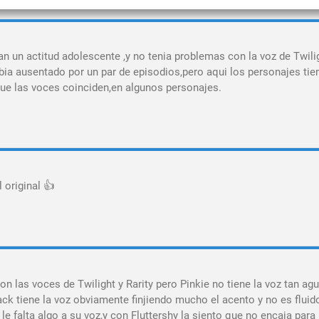
an un actitud adolescente ,y no tenia problemas con la voz de Twili
bia ausentado por un par de episodios,pero aqui los personajes tie
 las voces coinciden,en algunos personajes.
 original 👍
n las voces de Twilight y Rarity pero Pinkie no tiene la voz tan ag
k tiene la voz obviamente finjiendo mucho el acento y no es fluid
 falta algo a su voz,y con Fluttershy la siento que no encaja para 