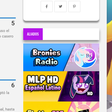
uso el
ALIADOS
o casero
ptó la
al, hasta