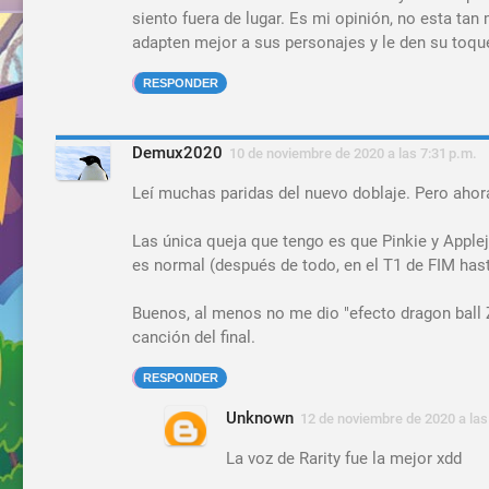
siento fuera de lugar. Es mi opinión, no esta tan
adapten mejor a sus personajes y le den su toqu
RESPONDER
Demux2020
10 de noviembre de 2020 a las 7:31 p.m.
Leí muchas paridas del nuevo doblaje. Pero ahor
Las única queja que tengo es que Pinkie y Apple
es normal (después de todo, en el T1 de FIM hast
Buenos, al menos no me dio "efecto dragon ball
canción del final.
RESPONDER
Unknown
12 de noviembre de 2020 a las
La voz de Rarity fue la mejor xdd