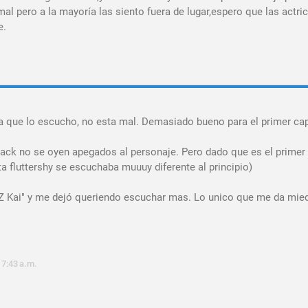
 mal pero a la mayoría las siento fuera de lugar,espero que las actri
e.
a que lo escucho, no esta mal. Demasiado bueno para el primer cap
jack no se oyen apegados al personaje. Pero dado que es el primer 
a fluttershy se escuchaba muuuy diferente al principio)
 Z Kai" y me dejó queriendo escuchar mas. Lo unico que me da mied
 7:43 a.m.