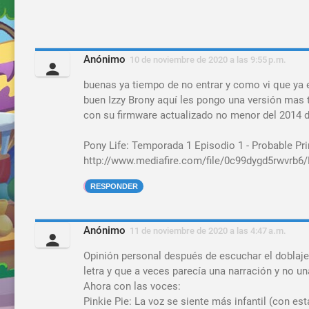
Anónimo
10 de noviembre de 2020 a las 9:55 p.m.
buenas ya tiempo de no entrar y como vi que ya e
buen Izzy Brony aquí les pongo una versión mas t
con su firmware actualizado no menor del 2014 d
Pony Life: Temporada 1 Episodio 1 - Probable Pri
http://www.mediafire.com/file/0c99dygd5rwvrb6/
RESPONDER
Anónimo
11 de noviembre de 2020 a las 4:47 a.m.
Opinión personal después de escuchar el doblaje,
letra y que a veces parecía una narración y no u
Ahora con las voces:
Pinkie Pie: La voz se siente más infantil (con est