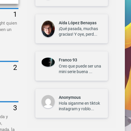
Aída López Benayas
ght quien
¡Qué pasada, muchas
nen un
gracias! Y oye, perd...
Franco 93
Creo que puede ser una
mini serie buena ...
Anonymous
Hola siganme en tiktok
instagram y roblo...
uda y
o,
nada, la