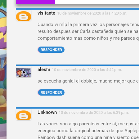
visitante
10 de noviembre de 2020 a las 4:29 p.m.
Cuando vi mlp la primera vez los personajes teni
resulto despues ser Carla castañeda quien se ha
comportamiento mas como niños y me parece que
RESPONDER
aleshi
10 de noviembre de 2020 a las 4:42 p.m.
se escucha genial el doblaje, mucho mejor que el
RESPONDER
Unknown
10 de noviembre de 2020 a las 6:39 p.m.
Las voces son algo parecidas entre si, me gustaro
enérgica como la original además de que Applejac
Rainbow dash suena como una niña y siento que le