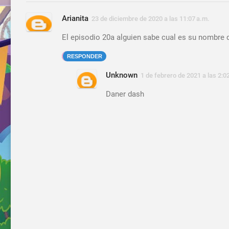
Arianita
23 de diciembre de 2020 a las 11:07 a.m.
El episodio 20a alguien sabe cual es su nombre
RESPONDER
Unknown
1 de febrero de 2021 a las 2:0
Daner dash