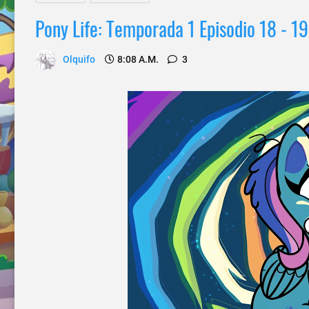
Pony Life: Temporada 1 Episodio 18 - 19
Olquifo
8:08 A.m.
3