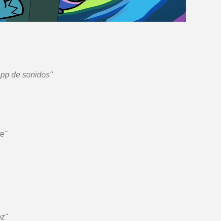
app de sonidos"
te"
oz"