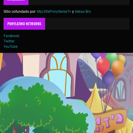
Sitio cofundado por:
MyLittlePonySeriesTv
y
Sebas Bro
PONYLATINO NETWORKS
Facebook
Twitter
YouTube