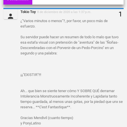
Tokio Toy
8 de diciembre de 2020 a las 1:37 p.m.
¿"Varios minutos o menos"?, por favor, un poco más de
esfuerzo.
Su servidor puede hacer un resumen de todo lo malo que tuvo
esa estafa visual con pretensión de "aventura" de las "Ñoñas-
Descerebradas-con-el-Porvenir-de-un-Pedo-Porcino" en un
segundo y una palabra:
¡¡¡"EXISTIR"!!!
Ah... que bien se siente tener cómo Y SOBRE QUÉ derramar
Intolerancia Monstruosamente Incoherente y Lapidaria tanto
tiempo guardada, al menos unas gotas, por la piedad que unx se
reserva... **C'est Fantastique**.
Gracias Mendivil (cuanto tiempo)
y PonyLatino