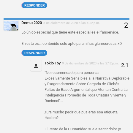
RESPONDER
Demux2020
8 de diciembre de 2020 a las 4:52 p.m.
Lo único especial que tiene este especial es el fanservice.
El resto es... contenido solo apto para niñas glamourosas xD
RESPONDER
Tokio Toy
9 de diciembre de 2020 a las 2:12 p.m.
"No recomendado para personas
Excesivamente Sensibles a la Narrativa Deplorable
y Exageradamente Sobre Cargada de Clichés
Faltos de Base Argumental que Atentan Contra La
Inteligencia Promedio de Toda Criatura Viviente y
Racional"...
¿Era mucho pedir que pusieras esa etiqueta,
Hasbro?
El Resto de la Humanidad suele sentir dolor (y