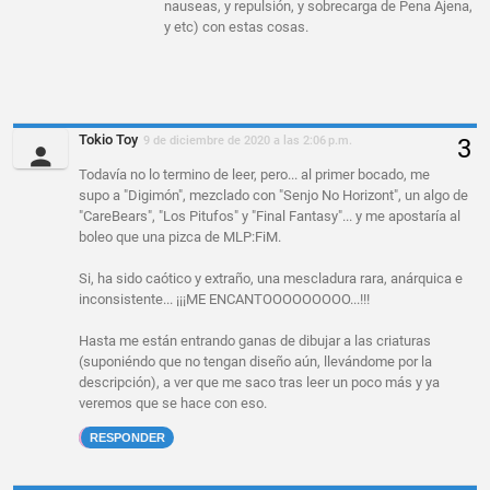
nauseas, y repulsión, y sobrecarga de Pena Ajena,
y etc) con estas cosas.
Tokio Toy
9 de diciembre de 2020 a las 2:06 p.m.
Todavía no lo termino de leer, pero... al primer bocado, me
supo a "Digimón", mezclado con "Senjo No Horizont", un algo de
"CareBears", "Los Pitufos" y "Final Fantasy"... y me apostaría al
boleo que una pizca de MLP:FiM.
Si, ha sido caótico y extraño, una mescladura rara, anárquica e
inconsistente... ¡¡¡ME ENCANTOOOOOOOOO...!!!
Hasta me están entrando ganas de dibujar a las criaturas
(suponiéndo que no tengan diseño aún, llevándome por la
descripción), a ver que me saco tras leer un poco más y ya
veremos que se hace con eso.
RESPONDER