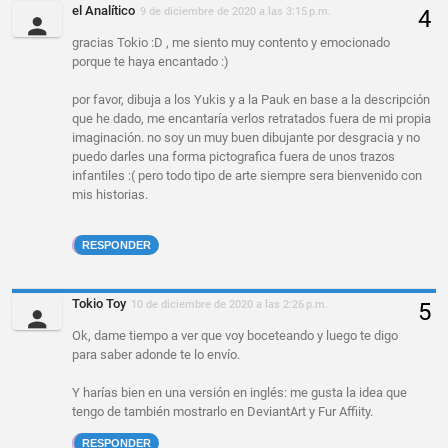
el Analítico
9 de diciembre de 2020 a las 3:15 p.m.
gracias Tokio :D , me siento muy contento y emocionado
porque te haya encantado :)
por favor, dibuja a los Yukis y a la Pauk en base a la descripción
que he dado, me encantaría verlos retratados fuera de mi propia
imaginación. no soy un muy buen dibujante por desgracia y no
puedo darles una forma pictografica fuera de unos trazos
infantiles :( pero todo tipo de arte siempre sera bienvenido con
mis historias.
RESPONDER
Tokio Toy
10 de diciembre de 2020 a las 2:26 p.m.
Ok, dame tiempo a ver que voy boceteando y luego te digo
para saber adonde te lo envío.
Y harías bien en una versión en inglés: me gusta la idea que
tengo de también mostrarlo en DeviantArt y Fur Affiity.
RESPONDER