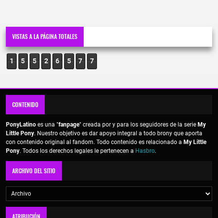
VISTAS A LA PÁGINA TOTALES
1
5
5
2
6
5
7
7
CONTENIDO
PonyLatino
es una "
fanpage
" creada por y para los seguidores de la serie
My
Little Pony
. Nuestro objetivo es dar apoyo integral a todo brony que aporta
con contenido original al fandom. Todo contenido es relacionado a
My Little
Pony
. Todos los derechos legales le pertenecen a
Hasbro
.
ARCHIVO DEL SITIO
ATRIBUCIÓN