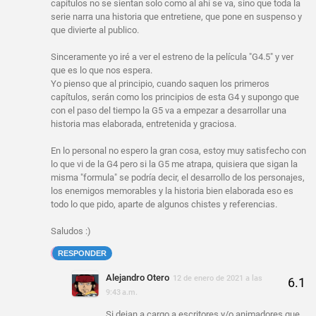
capítulos no se sientan solo como al ahí se va, sino que toda la
serie narra una historia que entretiene, que pone en suspenso y
que divierte al publico.
Sinceramente yo iré a ver el estreno de la película "G4.5" y ver
que es lo que nos espera.
Yo pienso que al principio, cuando saquen los primeros
capítulos, serán como los principios de esta G4 y supongo que
con el paso del tiempo la G5 va a empezar a desarrollar una
historia mas elaborada, entretenida y graciosa.
En lo personal no espero la gran cosa, estoy muy satisfecho con
lo que vi de la G4 pero si la G5 me atrapa, quisiera que sigan la
misma "formula" se podría decir, el desarrollo de los personajes,
los enemigos memorables y la historia bien elaborada eso es
todo lo que pido, aparte de algunos chistes y referencias.
Saludos :)
RESPONDER
Alejandro Otero
12 de enero de 2021 a las
9:43 a.m.
Si dejan a cargo a escritores y/o animadores que