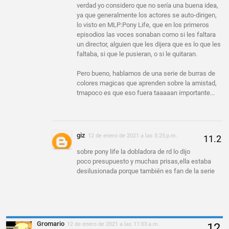
verdad yo considero que no sería una buena idea,
ya que generalmente los actores se auto-dirigen,
lo visto en MLP:Pony Life, que en los primeros
episodios las voces sonaban como si les faltara
un director, alguien que les dijera que es lo que les
faltaba, si que le pusieran, o si le quitaran.
Pero bueno, hablamos de una serie de burras de
colores magicas que aprenden sobre la amistad,
tmapoco es que eso fuera taaaaan importante...
giz
12 de enero de 2021 a las 5:25 p.m.
sobre pony life la dobladora de rd lo dijo
poco presupuesto y muchas prisas,ella estaba
desilusionada porque también es fan de la serie
Gromario
12 de enero de 2021 a las 11:03 a.m.