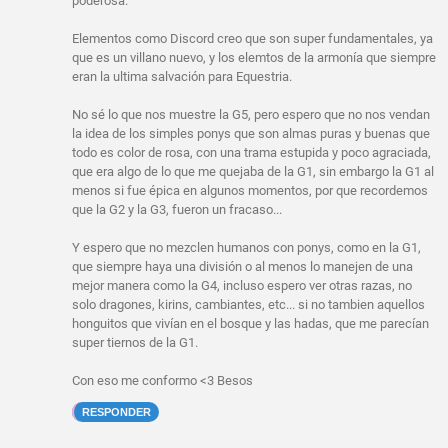
poderosa.
Elementos como Discord creo que son super fundamentales, ya
que es un villano nuevo, y los elemtos de la armonía que siempre
eran la ultima salvación para Equestria.
No sé lo que nos muestre la G5, pero espero que no nos vendan
la idea de los simples ponys que son almas puras y buenas que
todo es color de rosa, con una trama estupida y poco agraciada,
que era algo de lo que me quejaba de la G1, sin embargo la G1 al
menos si fue épica en algunos momentos, por que recordemos
que la G2 y la G3, fueron un fracaso...
Y espero que no mezclen humanos con ponys, como en la G1,
que siempre haya una división o al menos lo manejen de una
mejor manera como la G4, incluso espero ver otras razas, no
solo dragones, kirins, cambiantes, etc... si no tambien aquellos
honguitos que vivían en el bosque y las hadas, que me parecían
super tiernos de la G1.
Con eso me conformo <3 Besos
RESPONDER