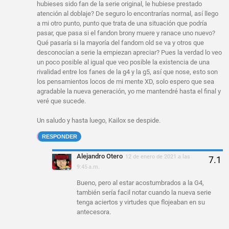
hubieses sido fan de la serie original, le hubiese prestado
atención al doblaje? De seguro lo encontrarías normal, así llego
a mi otro punto, punto que trata de una situación que podría
pasar, que pasa si el fandon brony muere y ranace uno nuevo?
Qué pasaría si la mayoría del fandom old se va y otros que
desconocían a serie la empiezan apreciar? Pues la verdad lo veo
un poco posible al igual que veo posible la existencia de una
rivalidad entre los fanes de la g4 y la g5, así que nose, esto son
los pensamientos locos de mi mente XD, solo espero que sea
agradable la nueva generación, yo me mantendré hasta el final y
veré que sucede.
Un saludo y hasta luego, Kailox se despide.
RESPONDER
Alejandro Otero
12 de enero de 2021 a las
9:45 a.m.
Bueno, pero al estar acostumbrados a la G4,
también sería facil notar cuando la nueva serie
tenga aciertos y virtudes que flojeaban en su
antecesora.