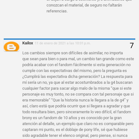
conozcan el material, de seguro no faltarán
referencias.
Kailox
11 de enero de 2021 a las 10:01 p.m.
Los cambios siempre son difíciles de asimilar, no importa
que sean para bien o para mal, un cambio tan grande como este
podría acabar con el fandom fácilmente si esta generación no
cumple con las expectativas del mismo, pero la pregunta es
¿Cumplirá las expectativa dicha generación? La respuesta para
mí sería un no, ya que al estar acostumbrados a la g4 buscaran
cualquier factor para sacar algo malo de la misma “que si este
personaje es muy tonto, no se compara con tal personaje que si
era memorable” “Que la historia nunca le llegara a la de g4” y
así, claro está que podría ocurrir que si llegara a agradar y que
todo resultara bien, pero sinceramente lo veo difícil, el fandom
brony es un fandom de 10 años y es conocido por la gran
atención al detalle, un ejemplo que claro no es comparable pero
captaran mi punto, es el doblaje de pony life, sé que hubiese
sido agradable tener el elenco original, pero piense, si nunca