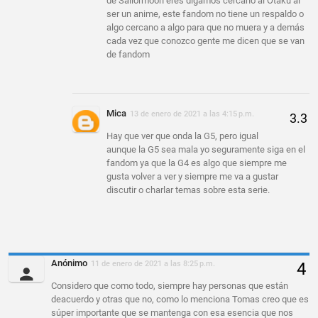
de Sailormoon eres digamos cercano al Otaku al
ser un anime, este fandom no tiene un respaldo o
algo cercano a algo para que no muera y a demás
cada vez que conozco gente me dicen que se van
de fandom
Mica
13 de enero de 2021 a las 4:15 p.m.
Hay que ver que onda la G5, pero igual
aunque la G5 sea mala yo seguramente siga en el
fandom ya que la G4 es algo que siempre me
gusta volver a ver y siempre me va a gustar
discutir o charlar temas sobre esta serie.
Anónimo
11 de enero de 2021 a las 8:25 p.m.
Considero que como todo, siempre hay personas que están
deacuerdo y otras que no, como lo menciona Tomas creo que es
súper importante que se mantenga con esa esencia que nos