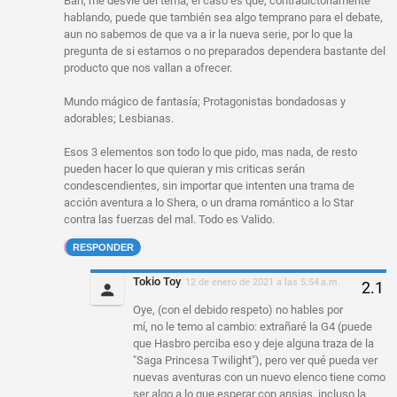
Bah, me desvié del tema, el caso es que, contradictoriamente
hablando, puede que también sea algo temprano para el debate,
aun no sabemos de que va a ir la nueva serie, por lo que la
pregunta de si estamos o no preparados dependera bastante del
producto que nos vallan a ofrecer.
Mundo mágico de fantasía; Protagonistas bondadosas y
adorables; Lesbianas.
Esos 3 elementos son todo lo que pido, mas nada, de resto
pueden hacer lo que quieran y mis criticas serán
condescendientes, sin importar que intenten una trama de
acción aventura a lo Shera, o un drama romántico a lo Star
contra las fuerzas del mal. Todo es Valido.
RESPONDER
Tokio Toy
12 de enero de 2021 a las 5:54 a.m.
Oye, (con el debido respeto) no hables por
mí, no le temo al cambio: extrañaré la G4 (puede
que Hasbro perciba eso y deje alguna traza de la
"Saga Princesa Twilight"), pero ver qué pueda ver
nuevas aventuras con un nuevo elenco tiene como
ser algo a lo que esperar con ansias, incluso la