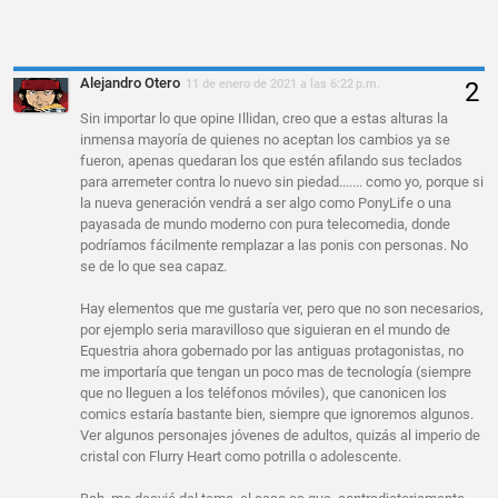
Alejandro Otero
11 de enero de 2021 a las 6:22 p.m.
Sin importar lo que opine Illidan, creo que a estas alturas la
inmensa mayoría de quienes no aceptan los cambios ya se
fueron, apenas quedaran los que estén afilando sus teclados
para arremeter contra lo nuevo sin piedad....... como yo, porque si
la nueva generación vendrá a ser algo como PonyLife o una
payasada de mundo moderno con pura telecomedia, donde
podríamos fácilmente remplazar a las ponis con personas. No
se de lo que sea capaz.
Hay elementos que me gustaría ver, pero que no son necesarios,
por ejemplo seria maravilloso que siguieran en el mundo de
Equestria ahora gobernado por las antiguas protagonistas, no
me importaría que tengan un poco mas de tecnología (siempre
que no lleguen a los teléfonos móviles), que canonicen los
comics estaría bastante bien, siempre que ignoremos algunos.
Ver algunos personajes jóvenes de adultos, quizás al imperio de
cristal con Flurry Heart como potrilla o adolescente.