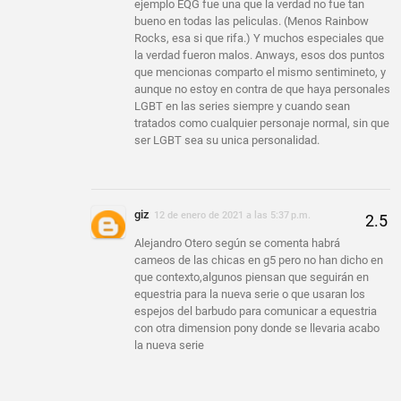
ejemplo EQG fue una que la verdad no fue tan
bueno en todas las peliculas. (Menos Rainbow
Rocks, esa si que rifa.) Y muchos especiales que
la verdad fueron malos. Anways, esos dos puntos
que mencionas comparto el mismo sentimineto, y
aunque no estoy en contra de que haya personales
LGBT en las series siempre y cuando sean
tratados como cualquier personaje normal, sin que
ser LGBT sea su unica personalidad.
giz
12 de enero de 2021 a las 5:37 p.m.
Alejandro Otero según se comenta habrá
cameos de las chicas en g5 pero no han dicho en
que contexto,algunos piensan que seguirán en
equestria para la nueva serie o que usaran los
espejos del barbudo para comunicar a equestria
con otra dimension pony donde se llevaria acabo
la nueva serie