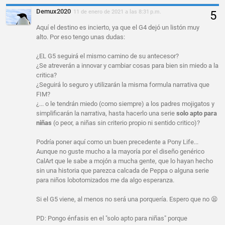
Demux2020
11 de enero de 2021 a las 8:31 p.m.
Aquí el destino es incierto, ya que el G4 dejó un listón muy
alto. Por eso tengo unas dudas:
¿EL G5 seguirá el mismo camino de su antecesor?
¿Se atreverán a innovar y cambiar cosas para bien sin miedo a la
critica?
¿Seguirá lo seguro y utilizarán la misma formula narrativa que
FIM?
¿... o le tendrán miedo (como siempre) a los padres mojigatos y
simplificarán la narrativa, hasta hacerlo una serie
solo apto para
niñas
(o peor, a niñas sin criterio propio ni sentido critico)?
Podría poner aquí como un buen precedente a Pony Life...
Aunque no guste mucho a la mayoría por el diseño genérico
CalArt que le sabe a mojón a mucha gente, que lo hayan hecho
sin una historia que parezca calcada de Peppa o alguna serie
para niños lobotomizados me da algo esperanza.
Si el G5 viene, al menos no será una porquería. Espero que no 😫
PD: Pongo énfasis en el "solo apto para niñas" porque