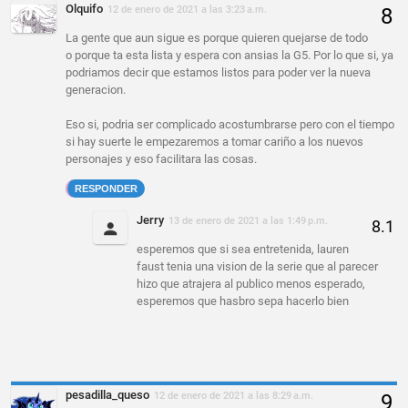
Olquifo
12 de enero de 2021 a las 3:23 a.m.
La gente que aun sigue es porque quieren quejarse de todo
o porque ta esta lista y espera con ansias la G5. Por lo que si, ya
podriamos decir que estamos listos para poder ver la nueva
generacion.
Eso si, podria ser complicado acostumbrarse pero con el tiempo
si hay suerte le empezaremos a tomar cariño a los nuevos
personajes y eso facilitara las cosas.
RESPONDER
Jerry
13 de enero de 2021 a las 1:49 p.m.
esperemos que si sea entretenida, lauren
faust tenia una vision de la serie que al parecer
hizo que atrajera al publico menos esperado,
esperemos que hasbro sepa hacerlo bien
pesadilla_queso
12 de enero de 2021 a las 8:29 a.m.