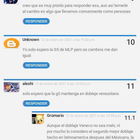
creo que es muy pronto para responder eso, aun asi temerle
al cambio es algo que llevamos comunmente como personas
RESPONDER
Unknown
12 de enero de 2021 a las 9:25 a.m.
Yo solo espero la G5 de MLP pero os cambios me dan
igual
RESPONDER
aleshi
12 de enero de 2021 a las 10:33 a.m.
solo espero que la g5 mantenga en dobleje venezolano
RESPONDER
Gromario
12 de enero de 2021 a las 10:55 a.m.
Aunque el doblaje Veneco no sea malo, ni
por mucho lo considero el segundo mejor doblaje
hecho en latinoamerica despues del Méxicano, la