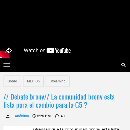
Gordo
MLP G5
Streaming
// Debate brony// La comunidad brony esta
lista para el cambio para la G5 ?
Anónimo
5:25 P.m.
40
¿Piensan que la comunidad brony esta lista