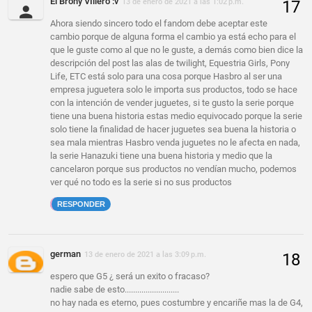
El Brony VIllero :v
13 de enero de 2021 a las 1:02 p.m.
Ahora siendo sincero todo el fandom debe aceptar este
cambio porque de alguna forma el cambio ya está echo para el
que le guste como al que no le guste, a demás como bien dice la
descripción del post las alas de twilight, Equestria Girls, Pony
Life, ETC está solo para una cosa porque Hasbro al ser una
empresa juguetera solo le importa sus productos, todo se hace
con la intención de vender juguetes, si te gusto la serie porque
tiene una buena historia estas medio equivocado porque la serie
solo tiene la finalidad de hacer juguetes sea buena la historia o
sea mala mientras Hasbro venda juguetes no le afecta en nada,
la serie Hanazuki tiene una buena historia y medio que la
cancelaron porque sus productos no vendían mucho, podemos
ver qué no todo es la serie si no sus productos
RESPONDER
german
13 de enero de 2021 a las 3:09 p.m.
espero que G5 ¿ será un exito o fracaso?
nadie sabe de esto..........................
no hay nada es eterno, pues costumbre y encariñe mas la de G4,