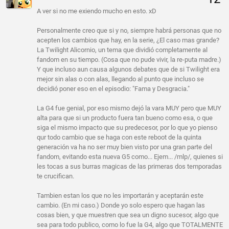
A ver si no me exiendo mucho en esto. xD
Personalmente creo que si y no, siempre habrá personas que no
acepten los cambios que hay, en la serie, ¿El caso mas grande?
La Twilight Alicornio, un tema que dividió completamente al
fandom en su tiempo. (Cosa que no pude vivir, la re-puta madre.)
Y que incluso aun causa algunos debates que de si Twilight era
mejor sin alas o con alas, llegando al punto que incluso se
decidió poner eso en el episodio: "Fama y Desgracia."
La G4 fue genial, por eso mismo dejó la vara MUY pero que MUY
alta para que si un producto fuera tan bueno como esa, o que
siga el mismo impacto que su predecesor, por lo que yo pienso
qur todo cambio que se haga con este reboot de la quinta
generación va ha no ser muy bien visto por una gran parte del
fandom, evitando esta nueva G5 como... Ejem... /mlp/, quienes si
les tocas a sus burras magicas de las primeras dos temporadas
te crucifican.
Tambien estan los que no les importarán y aceptarán este
cambio. (En mi caso.) Donde yo solo espero que hagan las
cosas bien, y que muestren que sea un digno sucesor, algo que
sea para todo publico, como lo fue la G4, algo que TOTALMENTE