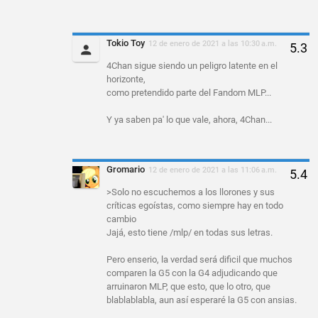
Tokio Toy
12 de enero de 2021 a las 10:30 a.m.
4Chan sigue siendo un peligro latente en el
horizonte,
como pretendido parte del Fandom MLP...
Y ya saben pa' lo que vale, ahora, 4Chan...
Gromario
12 de enero de 2021 a las 11:06 a.m.
>Solo no escuchemos a los llorones y sus
críticas egoístas, como siempre hay en todo
cambio
Jajá, esto tiene /mlp/ en todas sus letras.
Pero enserio, la verdad será dificil que muchos
comparen la G5 con la G4 adjudicando que
arruinaron MLP, que esto, que lo otro, que
blablablabla, aun así esperaré la G5 con ansias.