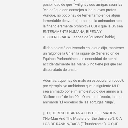
posibilidad de que Twilight y sus amigas sean las
"viejas" que dan consejos a las nuevas protas.
Aunque, no poco hay de temer también de algún
lamentable desvarío (como que la animación sea
la financieramente prohibitiva CGI o que la G5 sea
ENTERAMENTE HUMANA, BÍPEDA Y
DESCEREBRADA... sabes de "quienes" hablo).
Illidan no está equivocado en lo que dijo, mantener
un "algo" de la G4 en la siguiente Generación de
Equinos Parlanchines, sin necesidad de ser ni
accidentalmente las Mane 6, no tiene por que ser
disparatado de ansiar.
Además, ¿qué hay de malo en especular un poco?,
por ejemplo, yo ambiciono que la siguiente MLP
sea animado por el mismo estudio que animó a la
"Sailormoon" de los 90s. O en su defeccto, los que
animaron "El Ascenso de las Tortugas Ninja".
¡¡¡O QUE RESUCITARAN A LOS DE FILMATION
("He-Man And The Masters of the Universe"), O A
LOS DE RANKIN/BASS ("Thundercats"). O QUE