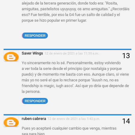
alejado de la tercera generación, donde todo era: "Rosita,
amiguitas, pastelistos uyuyuyuy, os amo amiguitas." ¿Recordáis
eso? Fue terrible, por eso la G4 fue un salto de calidad y el
porque se hizo popular en primer lugar.
RESPONDER
Saver Wings
12 de enero de 2021 a las 11:55 a.m.
Yo sinceramente no lo sé. Personalmente, estoy volviendo
a ver toda la serie desde el principio (por nostalgia y porque
puedo) y de momento me basta con eso. Aunque claro, si viene
más yo no seré el que lo rechace porque "iiuush no, no es
friendship is magic, iugh asco". Así que yo diría que depende de
la persona.
RESPONDER
ruben cabrera
12 de enero de 2021 a las 1:42 p.m.
Pues yo aceptaré cualquier cambio que venga, mientras
sea para bien.