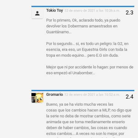
Tokio Toy
12 de enero de 2021 a las 10:26 a.m.
Por lo primero, Ok, aclarado todo, ya puedo
devolver los Dobermans amaestrados en
Guantánamo...
Por lo segundo... si, es todo un peligro: la G2, en
esencia, era eso, un Equestria Girls con toda la
tropa en modo equino... pero E.G sin duda.
Mejor que ni por accidente lo hagan: por menos de
eso empezó el Unabomber...
Gromario
12 de enero de 2021 a las 10:52 a.m.
Bueno, ya se ha visto mucha veces las
cosas que los cambios hacen a MLP, no digo que
la serie no deba de mostrar cambios, como serie
animada que se toma medianamente enserio
deben de haber cambios, las cosas es cuando
estos cambios... A veces no son lo mejor, por