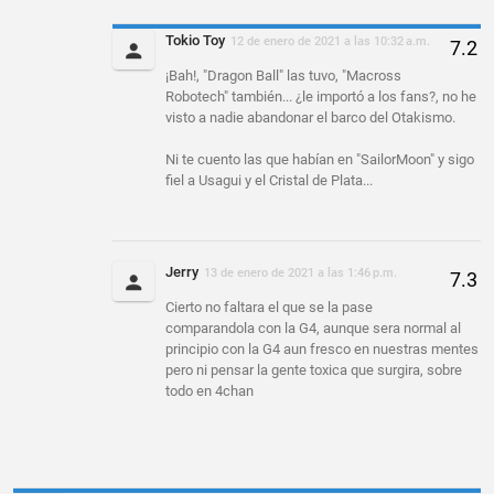
Tokio Toy
12 de enero de 2021 a las 10:32 a.m.
¡Bah!, "Dragon Ball" las tuvo, "Macross
Robotech" también... ¿le importó a los fans?, no he
visto a nadie abandonar el barco del Otakismo.
Ni te cuento las que habían en "SailorMoon" y sigo
fiel a Usagui y el Cristal de Plata...
Jerry
13 de enero de 2021 a las 1:46 p.m.
Cierto no faltara el que se la pase
comparandola con la G4, aunque sera normal al
principio con la G4 aun fresco en nuestras mentes
pero ni pensar la gente toxica que surgira, sobre
todo en 4chan