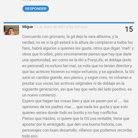
RESPONDER
Migue
12 de enero de 2021 a las 2:21 p.m.
Concuerdo con gromario, la g4 dejó la vara altisima, y la
verdad, no se si la g5 estará a la altura de complacer a todos los
fans, habrá algunos a quienes les guste, otros que digan "meh" y
otros que lo odien, pero sinceramente pienso que hay que darle
una oportunidad, asi como se la dió a PonyLife, el doblaje (esto
es personal) no estuvo tan mal, se nota que no tenian director y
que las actrices hicieron su mejor esfuerzo, y se agradece, la G5
será un cambio grande, eso pienso, y segun creo, no volveran a
prestar sus voces las actrices originales ni de doblaje en la
siguiente generacion, asi que hay que verlo del lado positivo, es
un nuevo comienzo.
Espero que hagan las cosas bien y que se pasen por el ..... las
opiniones de los padres mar..... que nada les gusta y que solo
quieren series donde todo es bonito y no hay conflictos.
Pienso que Hasbro, si quiere que la G5 sea rentable, tiene que
apostar por lo arriezgado, que den una buena historia, con
personajes con buen desarrollo, villanos que podamos recordar,
todo eso.