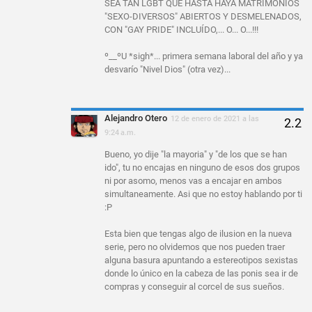
SEA TAN LGBT QUE HASTA HAYA MATRIMONIOS
"SEXO-DIVERSOS" ABIERTOS Y DESMELENADOS,
CON "GAY PRIDE" INCLUÍDO,... O... O...!!!
º__ºU *sigh*... primera semana laboral del año y ya
desvarío "Nivel Dios" (otra vez)...
Alejandro Otero
12 de enero de 2021 a las
9:24 a.m.
Bueno, yo dije "la mayoria" y "de los que se han
ido", tu no encajas en ninguno de esos dos grupos
ni por asomo, menos vas a encajar en ambos
simultaneamente. Asi que no estoy hablando por ti
:P
Esta bien que tengas algo de ilusion en la nueva
serie, pero no olvidemos que nos pueden traer
alguna basura apuntando a estereotipos sexistas
donde lo único en la cabeza de las ponis sea ir de
compras y conseguir al corcel de sus sueños.