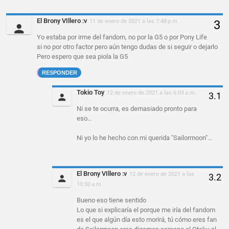
El Brony VIllero :v
11 de enero de 2021 a las 7:48 p.m.
Yo estaba por irme del fandom, no por la G5 o por Pony Life
si no por otro factor pero aún tengo dudas de si seguir o dejarlo
Pero espero que sea piola la G5
RESPONDER
Tokio Toy
12 de enero de 2021 a las 6:03 a.m.
Ni se te ocurra, es demasiado pronto para
eso...
Ni yo lo he hecho con mi querida "Sailormoon"...
El Brony VIllero :v
12 de enero de 2021 a las
10:50 a.m.
Bueno eso tiene sentido
Lo que si explicaría el porque me iría del fandom
es el que algún día esto morirá, tú cómo eres fan