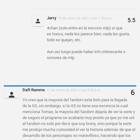
Jerry
13 de enero de 2021 a las 1:39 p.m.
4chan (solo entro en la seccion mlp) si que
es toxico, nada les parece bien, nada les gusta,
todo se quejan, etc.
Aun asi luego puede haber info interesante o
rumores de mlp
Daft Ramms
11 de enero de 2021 a las 9:33 p.m.
Yo creo que la mayoría del fandom esta listo para la llegada
de la G5, sin embargo, si la G5 no tiene esa escencia la cual
menciona Tomas, la mayoría del fandom dejaría de ver la serie y
de seguro el programa se acabaría muy pronto ya que yo me uní
al fandom no solo por decir que soy brony, sino porque la serie
me produjo mucha curiosidad el ver la historia además de que el
desarrollo de los personajes es maravilloso, haciendo que los