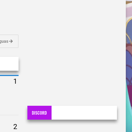
iguas
DISCORD