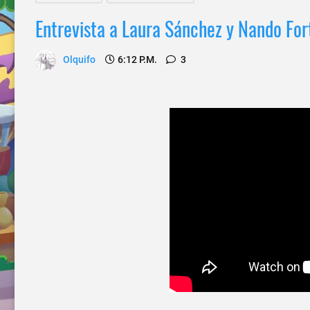
Entrevista a Laura Sánchez y Nando For
Olquifo
6:12 P.m.
3