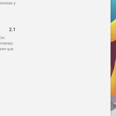
evistas y
(su
n manejo
uien que