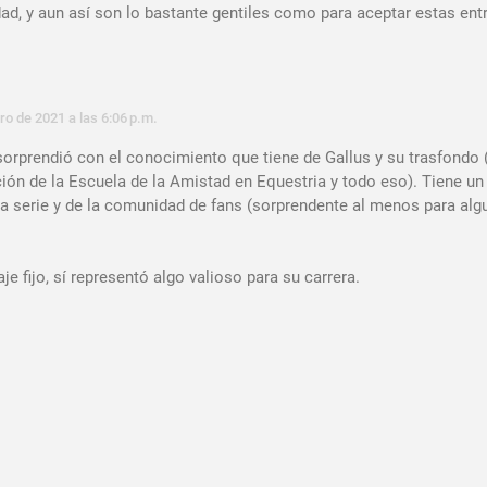
d, y aun así son lo bastante gentiles como para aceptar estas entr
ro de 2021 a las 6:06 p.m.
rprendió con el conocimiento que tiene de Gallus y su trasfondo 
ción de la Escuela de la Amistad en Equestria y todo eso). Tiene u
 la serie y de la comunidad de fans (sorprendente al menos para alg
e fijo, sí representó algo valioso para su carrera.