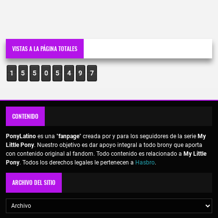
VISTAS A LA PÁGINA TOTALES
1
5
5
0
5
4
9
7
CONTENIDO
PonyLatino
es una "
fanpage
" creada por y para los seguidores de la serie
My
Little Pony
. Nuestro objetivo es dar apoyo integral a todo brony que aporta
con contenido original al fandom. Todo contenido es relacionado a
My Little
Pony
. Todos los derechos legales le pertenecen a
Hasbro
.
ARCHIVO DEL SITIO