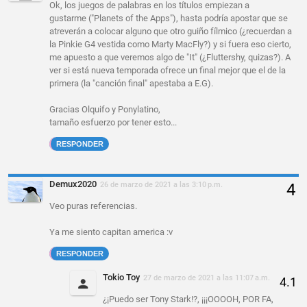
Ok, los juegos de palabras en los títulos empiezan a
gustarme ("Planets of the Apps"), hasta podría apostar que se
atreverán a colocar alguno que otro guiño fílmico (¿recuerdan a
la Pinkie G4 vestida como Marty MacFly?) y si fuera eso cierto,
me apuesto a que veremos algo de "It" (¿Fluttershy, quizas?). A
ver si está nueva temporada ofrece un final mejor que el de la
primera (la "canción final" apestaba a E.G).
Gracias Olquifo y Ponylatino,
tamaño esfuerzo por tener esto...
RESPONDER
Demux2020
26 de marzo de 2021 a las 3:10 p.m.
Veo puras referencias.
Ya me siento capitan america :v
RESPONDER
Tokio Toy
27 de marzo de 2021 a las 11:07 a.m.
¿¡Puedo ser Tony Stark!?, ¡¡¡OOOOH, POR FA,