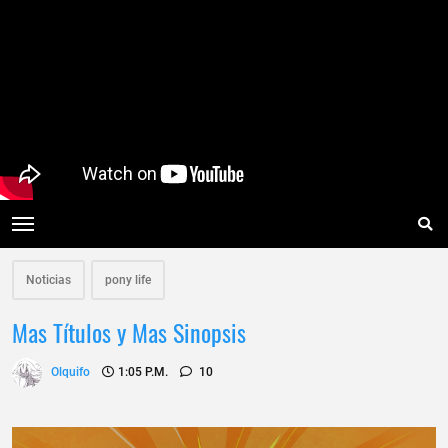
Noticias
pony life
Mas Títulos y Mas Sinopsis
Olquifo
1:05 P.m.
10