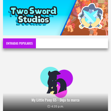
ENTRADAS POPULARES
My Little Pony G5 - Deja tu marca
4:35 p.m.