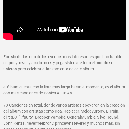
Fue sin dudas uno de los eventos mas interesantes que han habido
en ponytown, y acá bronies y pegasisters de todo el mundo se
unieron para celebrar el lanzamiento de este álbum.
el álbum cuenta con la lista mas larga hasta el momento, es el álbum
con mas canciones de Ponies At Dawn .
73 Canciones en total, donde varios artistas apoyaron en la creación
del álbum con artistas como Koa, Replacer, MelodyBrony. L-Train,
dijit (DJT), faulty, Dropper Vampire, GeneralMumble, Silva Hound,
John Kenza, 4everfreebrony, princewhateverer y muchos mas. sin