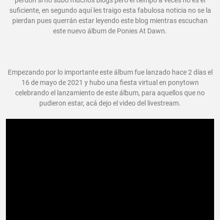
perdón si no subo muchos blogs pero el tiempo a veces no es el
suficiente, en segundo aquí les traigo esta fabulosa noticia no se la
pierdan pues querrán estar leyendo este blog mientras escuchan
este nuevo álbum de Ponies At Dawn.
Empezando por lo importante este álbum fue lanzado hace 2 días el
16 de mayo de 2021 y hubo una fiesta virtual en ponytown
celebrando el lanzamiento de este álbum, para aquellos que no
pudieron estar, acá dejo el video del livestream.