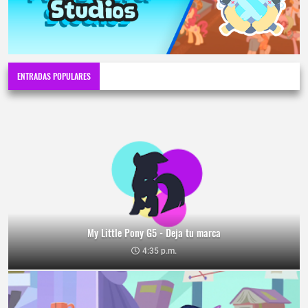
ENTRADAS POPULARES
My Little Pony G5 - Deja tu marca
4:35 p.m.