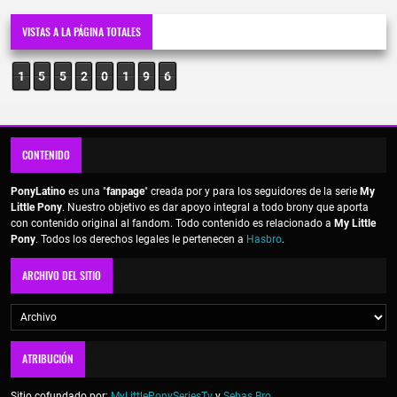
VISTAS A LA PÁGINA TOTALES
1
5
5
2
0
1
9
6
CONTENIDO
PonyLatino
es una "
fanpage
" creada por y para los seguidores de la serie
My
Little Pony
. Nuestro objetivo es dar apoyo integral a todo brony que aporta
con contenido original al fandom. Todo contenido es relacionado a
My Little
Pony
. Todos los derechos legales le pertenecen a
Hasbro
.
ARCHIVO DEL SITIO
ATRIBUCIÓN
Sitio cofundado por:
MyLittlePonySeriesTv
y
Sebas Bro