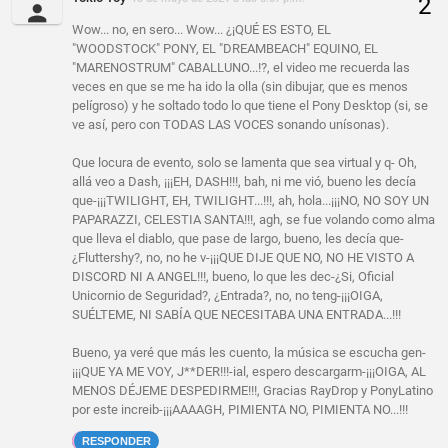
Wow... no, en sero... Wow... ¿¡QUÉ ES ESTO, EL
"WOODSTOCK" PONY, EL "DREAMBEACH" EQUINO, EL
"MARENOSTRUM" CABALLUNO...!?, el video me recuerda las
veces en que se me ha ido la olla (sin dibujar, que es menos
pelígroso) y he soltado todo lo que tiene el Pony Desktop (si, se
ve así, pero con TODAS LAS VOCES sonando unísonas).
Que locura de evento, solo se lamenta que sea virtual y q- Oh,
allá veo a Dash, ¡¡¡EH, DASH!!!, bah, ni me vió, bueno les decía
que-¡¡¡TWILIGHT, EH, TWILIGHT...!!!, ah, hola...¡¡¡NO, NO SOY UN
PAPARAZZI, CELESTIA SANTA!!!, agh, se fue volando como alma
que lleva el diablo, que pase de largo, bueno, les decía que-
¿Fluttershy?, no, no he v-¡¡¡QUE DIJE QUE NO, NO HE VISTO A
DISCORD NI A ANGEL!!!, bueno, lo que les dec-¿Si, Oficial
Unicornio de Seguridad?, ¿Entrada?, no, no teng-¡¡¡OIGA,
SUÉLTEME, NI SABÍA QUE NECESITABA UNA ENTRADA...!!!
Bueno, ya veré que más les cuento, la música se escucha gen-
¡¡¡QUE YA ME VOY, J**DER!!!-ial, espero descargarm-¡¡¡OIGA, AL
MENOS DÉJEME DESPEDIRME!!!, Gracias RayDrop y PonyLatino
por este increib-¡¡¡AAAAGH, PIMIENTA NO, PIMIENTA NO...!!!
RESPONDER