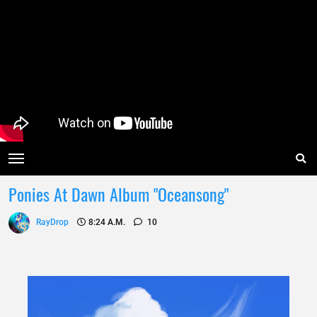
Ponies At Dawn Album "Oceansong"
RayDrop
8:24 A.m.
10