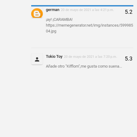
german
20 de mayo de 2021 a las 4:21 p.m.
¡ay! ¡CARAMBA!
https://memegenerator.net/img/instances/599985
04.jpg
Tokio Toy
20 de mayo de 2021 a las 7:20 p.m.
Añade otro "Kifflom",me gusta como suena...