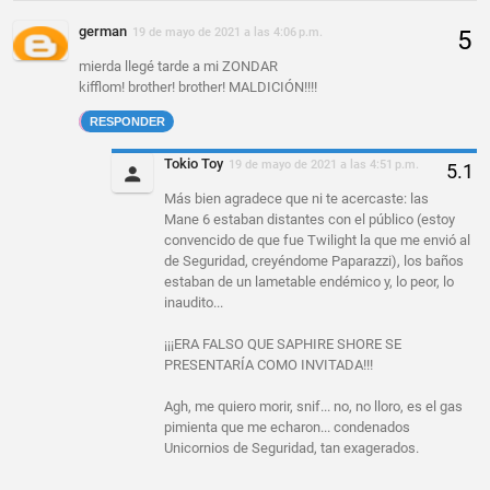
german
19 de mayo de 2021 a las 4:06 p.m.
mierda llegé tarde a mi ZONDAR
kifflom! brother! brother! MALDICIÓN!!!!
RESPONDER
Tokio Toy
19 de mayo de 2021 a las 4:51 p.m.
Más bien agradece que ni te acercaste: las
Mane 6 estaban distantes con el público (estoy
convencido de que fue Twilight la que me envió al
de Seguridad, creyéndome Paparazzi), los baños
estaban de un lametable endémico y, lo peor, lo
inaudito...
¡¡¡ERA FALSO QUE SAPHIRE SHORE SE
PRESENTARÍA COMO INVITADA!!!
Agh, me quiero morir, snif... no, no lloro, es el gas
pimienta que me echaron... condenados
Unicornios de Seguridad, tan exagerados.