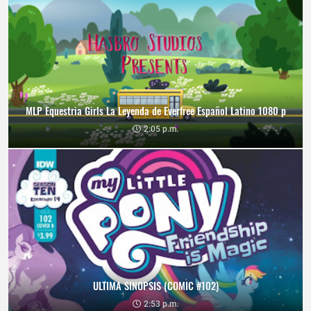
MLP Equestria Girls La Leyenda de Everfree Español Latino 1080 p
2:05 p.m.
ULTIMA SINOPSIS (COMIC #102)
2:53 p.m.