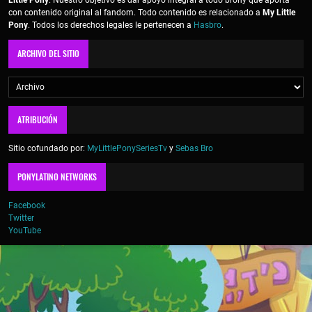
Little Pony
. Nuestro objetivo es dar apoyo integral a todo brony que aporta
con contenido original al fandom. Todo contenido es relacionado a
My Little
Pony
. Todos los derechos legales le pertenecen a
Hasbro
.
ARCHIVO DEL SITIO
ATRIBUCIÓN
Sitio cofundado por:
MyLittlePonySeriesTv
y
Sebas Bro
PONYLATINO NETWORKS
Facebook
Twitter
YouTube