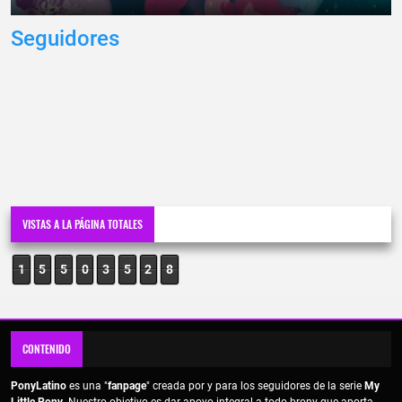
Seguidores
VISTAS A LA PÁGINA TOTALES
1
5
5
0
3
5
2
8
CONTENIDO
PonyLatino
es una "
fanpage
" creada por y para los seguidores de la serie
My