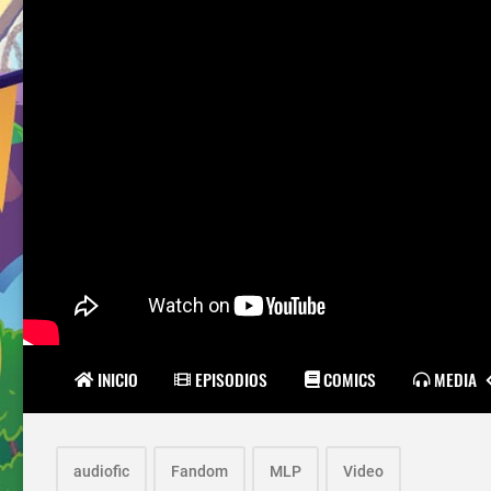
INICIO
EPISODIOS
COMICS
MEDIA
audiofic
Fandom
MLP
Video