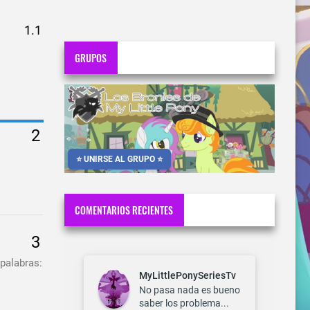
GRUPOS
⭐ UNIRSE AL GRUPO ⭐
COMENTARIOS RECIENTES
palabras:
MyLittlePonySeriesTv
No pasa nada es bueno
saber los problema...