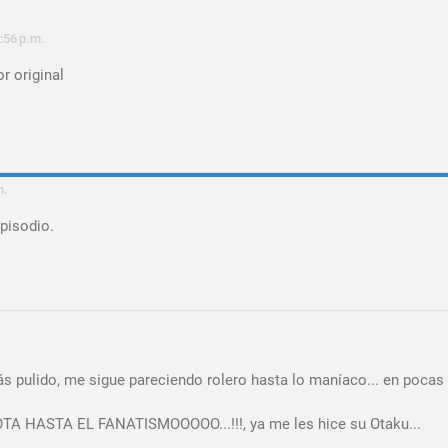
:56 p.m.
r original
m.
pisodio.
s pulido, me sigue pareciendo rolero hasta lo maníaco... en pocas 
HASTA EL FANATISMOOOOO...!!!, ya me les hice su Otaku...