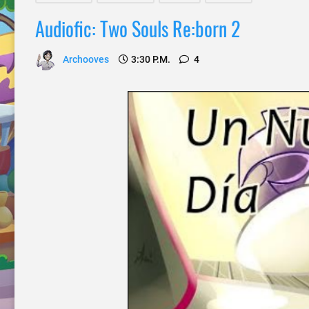
Audiofic: Two Souls Re:born 2
Archooves
3:30 P.m.
4