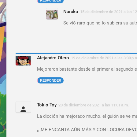
RESPONDER
Naruko
15 de diciembre de 2021 a las 12
Se vió raro que no lo subiera su auto
Alejandro Otero
19 de diciembre de 2021 a las 3:30 p.
Mejoraron bastante desde el primer al segundo e
RESPONDER
Tokio Toy
20 de diciembre de 2021 a las 11:01 a.m.
La dicción ha mejorado mucho, el guión se ve má
¡¡¡ME ENCANTA AÚN MÁS Y CON LOCURA DEVOTA 