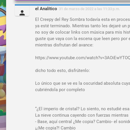
el Analítico
31 de marzo de 2022 a las 11:33 p.m.
El Creepy del Rey Sombra todavía esta en proces
ya esté terminado. Mientras tanto les dejaré u
no soy de colocar links con música para mis his
guste que vaya con la escena que leen pero por e
mientras disfrutan del avance:
https://www.youtube.com/watch?v=3AOiEwYTO
dicho todo esto, disfrútenlo:
Lo único que se ve es la oscuridad absoluta cuya
cubriéndola por completo
“¿El imperio de cristal? Lo siento, no estudié esa
La nieve continua cayendo con fuerzas mientras 
- Base, aquí central ¿Me copia? Cambio- el sonid
¡¿Me copia?! Cambio