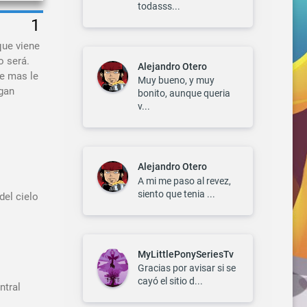
todasss...
que viene
o será.
Alejandro Otero
ue mas le
Muy bueno, y muy
igan
bonito, aunque queria
v...
Alejandro Otero
A mi me paso al revez,
siento que tenia ...
del cielo
MyLittlePonySeriesTv
Gracias por avisar si se
cayó el sitio d...
ntral