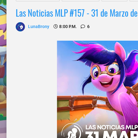
Las Noticias MLP #157 - 31 de Marzo d
LunaBrony
8:00 P.m.
6