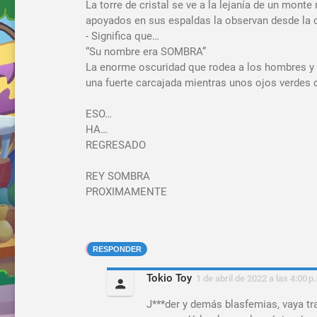
La torre de cristal se ve a la lejanía de un mont
apoyados en sus espaldas la observan desde la 
- Significa que…
“Su nombre era SOMBRA”
La enorme oscuridad que rodea a los hombres y a 
una fuerte carcajada mientras unos ojos verdes 
ESO…
HA…
REGRESADO
REY SOMBRA
PROXIMAMENTE
RESPONDER
Tokio Toy
1 de abril de 2022 a las 4:00 p
J***der y demás blasfemias, vaya trai