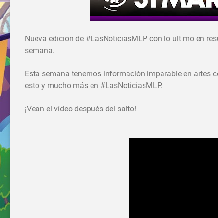
Nueva edición de #LasNoticiasMLP con lo último en res
semana.
Esta semana tenemos información imparable en artes c
esto y mucho más en #LasNoticiasMLP.
¡Vean el vídeo después del salto!