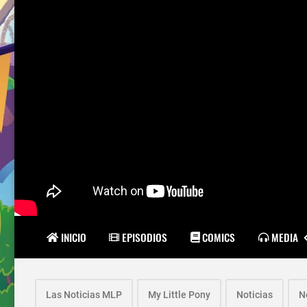
INICIO
EPISODIOS
COMICS
MEDIA
Las Noticias MLP
My Little Pony
Noticias
N