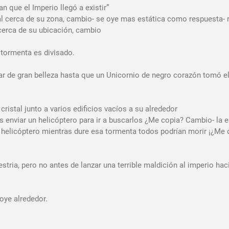
n que el Imperio llegó a existir”
al cerca de su zona, cambio- se oye mas estática como respuesta- r
 cerca de su ubicación, cambio
 tormenta es divisado.
ar de gran belleza hasta que un Unicornio de negro corazón tomó el
istal junto a varios edificios vacíos a su alrededor
 enviar un helicóptero para ir a buscarlos ¿Me copia? Cambio- la e
 helicóptero mientras dure esa tormenta todos podrían morir ¡¿Me 
estria, pero no antes de lanzar una terrible maldición al imperio ha
oye alrededor.