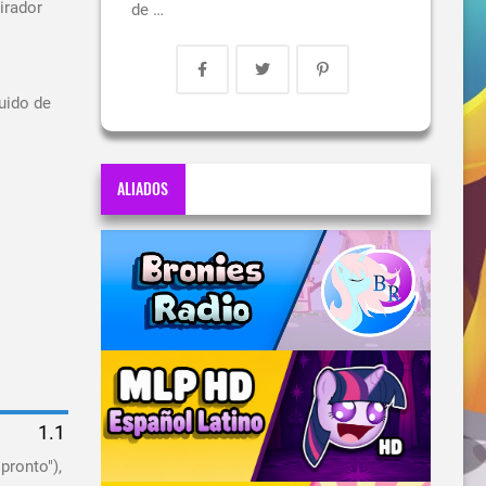
irador
de …
uido de
ALIADOS
pronto"),