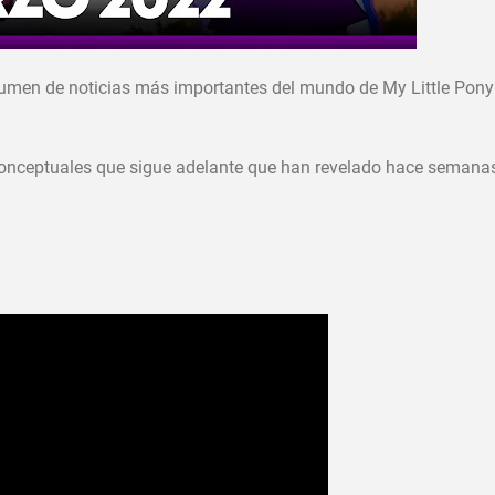
umen de noticias más importantes del mundo de My Little Pony 
onceptuales que sigue adelante que han revelado hace semana