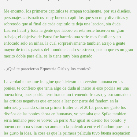
Me encanto, los primeros capitulos te atrapan totalmente, por sus diseños,
personajes carismaticos, muy buenos capitulos que son muy divertidas y
sobretodo que al final de cada capitulo te deja una leccion, sin duda
Lauren Faust y toda la gente que laboro en esta serie hicieron un gran
trabajo; el objetivo de Faust fue hacerlo una serie mas familiar y no
enfocado solo en niñas, la cual sorpresivamente tambien atrajo a gente
mayor de todas pasrtes del mundo cuando se estreno, por lo que es un gran
merito doble para ella, se lo tiene muy bien ganado.
- ¿Qué te parecieron Equestria Girls y los comics?
La verdad nunca me imagine que hicieran una version humana en las
ponies, te confieso que tenia algo de duda al inicio si esto podria ser una
buena idea, pues podria terminar en un tremendo fracaso, y eso sumado a
las criticas negativas que empece a leer por parte del fandom en la
internet, y cuando salio su primer trailer en el 2013, pues me gusto los
diseños de las ponies ahora en humanas, yo pensaba que Spike tambien
seria humano pero se volvio un perro XD igual su diseño fue bonito, y
bueno como ua sabran eso aumento la polemica entre el fandom pues no
les gusto la idea, la cosa es que la primera pelicula tuvo buena aceptacion