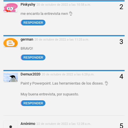
Pinkyshy
20 de octubre de 2022 a las 10:58 a.m.
me encanto la entrevista nwn 👌
RESPONDER
german
20 de octubre de 2022 a las 11:25 a.m.
BRAVO!
RESPONDER
Demux2020
20 de octubre de 2022 a las 6:28 p.m.
Paint y Powerpoint. Las herramientas de los dioses. 👌
Muy buena entrevista, por supuesto.
RESPONDER
Anónimo
22 de octubre de 2022 a las 12:28 a.m.