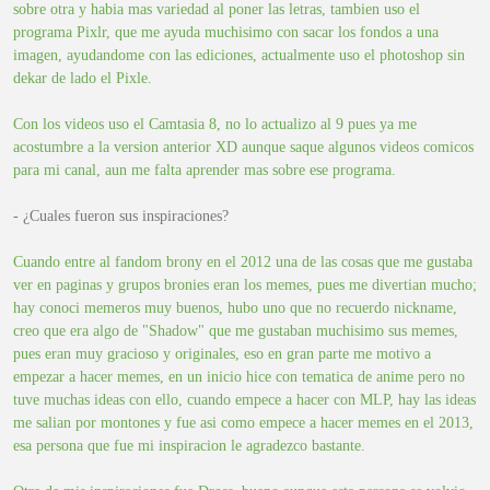
sobre otra y habia mas variedad al poner las letras, tambien uso el
programa Pixlr, que me ayuda muchisimo con sacar los fondos a una
imagen, ayudandome con las ediciones, actualmente uso el photoshop sin
dekar de lado el Pixle.
Con los videos uso el Camtasia 8, no lo actualizo al 9 pues ya me
acostumbre a la version anterior XD aunque saque algunos videos comicos
para mi canal, aun me falta aprender mas sobre ese programa.
- ¿Cuales fueron sus inspiraciones?
Cuando entre al fandom brony en el 2012 una de las cosas que me gustaba
ver en paginas y grupos bronies eran los memes, pues me divertian mucho;
hay conoci memeros muy buenos, hubo uno que no recuerdo nickname,
creo que era algo de "Shadow" que me gustaban muchisimo sus memes,
pues eran muy gracioso y originales, eso en gran parte me motivo a
empezar a hacer memes, en un inicio hice con tematica de anime pero no
tuve muchas ideas con ello, cuando empece a hacer con MLP, hay las ideas
me salian por montones y fue asi como empece a hacer memes en el 2013,
esa persona que fue mi inspiracion le agradezco bastante.