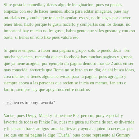
Si te gusta la comedia y tienes algo de imaginacion, pues ya puedes
empezar con eso de hacer memes, ahora para editar imagenes, pues hay
tutoriales en youtube que te puede ayudar: eso si, no lo hagas por querer
tener likes, hazlo porque te gusta hacerlo y compartas con los demas, no
importa si hay mucho no les gusta, habra gente que si les gustara y con eso
basta, si tienes un solo like pues valora eso.
Si quieres empezar a hacer una pagina o grupo, solo te puedo decir: Ten
mucha paciencia, recuerda que en facebook hay muchas paginas y grupos
que ya tiene acogida; por ejemplo mi pagina demoro mas de 2 años en ser
mas conocida; recuerda que Roma no se hizo en un dia; de ahi busca ideas,
crea memes, si tienes alguna actividad para tu pagina, pues agregalo y
siempre apoya a las personas que recien se inicia en memes, fan arts o
fanfic, siempre hay que apoyarnos entre nosotros.
- ¿Quien es tu pony favorita?
Varias, pues Derpy, Maud y Limestone Pie, pero mi pony especial y
favorita de todas es Pinkie Pie, pues me gusta su forma de ser, es divertida
y le encanta hacer amigos, ama las fiestas y ayuda a quien lo necesita: por
eso que em mi pagina le digo "Dueña" pues como represento al Gummy