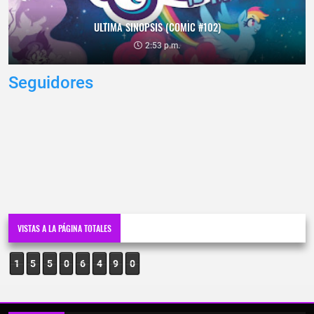
ULTIMA SINOPSIS (COMIC #102)
2:53 p.m.
Seguidores
VISTAS A LA PÁGINA TOTALES
1
5
5
0
6
4
9
0