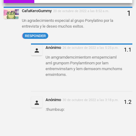
CafaKeroGummy
20 de octubre de 2022 a las 8:52 a.m.
Un agradecimiento especial al grupo Ponylatino por la
entrevista y le deseo muchos exitos.
RESPONDER
Anónimo
26 de octubre de 2022 a las 5:25 p.m.
Un amgramdemcimientom emspemciaml
aml grumpom Ponylamtinom por lam
entremvimstam y lem demseom mumchoms
emximtoms.
Anónimo
30 de octubre de 2022 a las 3:18 p.m.
:thumbsup: