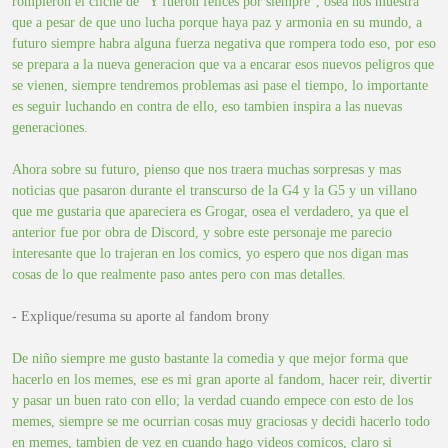
rompieron el cliche de "Y fueron felices por siempre", osea nos muestra
que a pesar de que uno lucha porque haya paz y armonia en su mundo, a
futuro siempre habra alguna fuerza negativa que rompera todo eso, por eso
se prepara a la nueva generacion que va a encarar esos nuevos peligros que
se vienen, siempre tendremos problemas asi pase el tiempo, lo importante
es seguir luchando en contra de ello, eso tambien inspira a las nuevas
generaciones.
Ahora sobre su futuro, pienso que nos traera muchas sorpresas y mas
noticias que pasaron durante el transcurso de la G4 y la G5 y un villano
que me gustaria que apareciera es Grogar, osea el verdadero, ya que el
anterior fue por obra de Discord, y sobre este personaje me parecio
interesante que lo trajeran en los comics, yo espero que nos digan mas
cosas de lo que realmente paso antes pero con mas detalles.
- Explique/resuma su aporte al fandom brony
De niño siempre me gusto bastante la comedia y que mejor forma que
hacerlo en los memes, ese es mi gran aporte al fandom, hacer reir, divertir
y pasar un buen rato con ello; la verdad cuando empece con esto de los
memes, siempre se me ocurrian cosas muy graciosas y decidi hacerlo todo
en memes, tambien de vez en cuando hago videos comicos, claro si