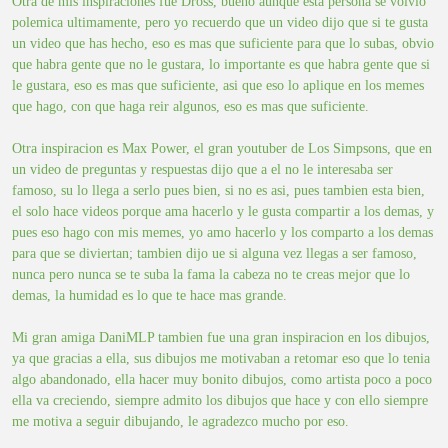
Otra de mis inspiraciones fue Dross, bueno aunque esta persona se volvio
polemica ultimamente, pero yo recuerdo que un video dijo que si te gusta
un video que has hecho, eso es mas que suficiente para que lo subas, obvio
que habra gente que no le gustara, lo importante es que habra gente que si
le gustara, eso es mas que suficiente, asi que eso lo aplique en los memes
que hago, con que haga reir algunos, eso es mas que suficiente.
Otra inspiracion es Max Power, el gran youtuber de Los Simpsons, que en
un video de preguntas y respuestas dijo que a el no le interesaba ser
famoso, su lo llega a serlo pues bien, si no es asi, pues tambien esta bien,
el solo hace videos porque ama hacerlo y le gusta compartir a los demas, y
pues eso hago con mis memes, yo amo hacerlo y los comparto a los demas
para que se diviertan; tambien dijo ue si alguna vez llegas a ser famoso,
nunca pero nunca se te suba la fama la cabeza no te creas mejor que lo
demas, la humidad es lo que te hace mas grande.
Mi gran amiga DaniMLP tambien fue una gran inspiracion en los dibujos,
ya que gracias a ella, sus dibujos me motivaban a retomar eso que lo tenia
algo abandonado, ella hacer muy bonito dibujos, como artista poco a poco
ella va creciendo, siempre admito los dibujos que hace y con ello siempre
me motiva a seguir dibujando, le agradezco mucho por eso.