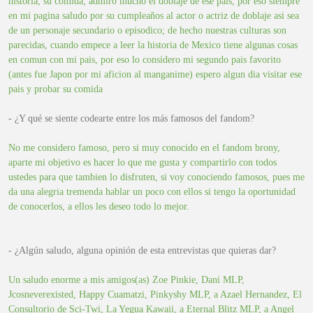
historia, su comida; admiro mucho el doblaje de ese pais, por eso siempre
en mi pagina saludo por su cumpleaños al actor o actriz de doblaje asi sea
de un personaje secundario o episodico; de hecho nuestras culturas son
parecidas, cuando empece a leer la historia de Mexico tiene algunas cosas
en comun con mi pais, por eso lo considero mi segundo pais favorito
(antes fue Japon por mi aficion al manganime) espero algun dia visitar ese
pais y probar su comida
- ¿Y qué se siente codearte entre los más famosos del fandom?
No me considero famoso, pero si muy conocido en el fandom brony,
aparte mi objetivo es hacer lo que me gusta y compartirlo con todos
ustedes para que tambien lo disfruten, si voy conociendo famosos, pues me
da una alegria tremenda hablar un poco con ellos si tengo la oportunidad
de conocerlos, a ellos les deseo todo lo mejor.
- ¿Algún saludo, alguna opinión de esta entrevistas que quieras dar?
Un saludo enorme a mis amigos(as) Zoe Pinkie, Dani MLP,
Jcosneverexisted, Happy Cuamatzi, Pinkyshy MLP, a Azael Hernandez, El
Consultorio de Sci-Twi, La Yegua Kawaii, a Eternal Blitz MLP, a Angel