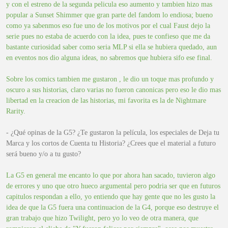
y con el estreno de la segunda pelicula eso aumento y tambien hizo mas
popular a Sunset Shimmer que gran parte del fandom lo endiosa; bueno
como ya sabenmos eso fue uno de los motivos por el cual Faust dejo la
serie pues no estaba de acuerdo con la idea, pues te confieso que me da
bastante curiosidad saber como seria MLP si ella se hubiera quedado, aun
en eventos nos dio alguna ideas, no sabremos que hubiera sifo ese final.
Sobre los comics tambien me gustaron , le dio un toque mas profundo y
oscuro a sus historias, claro varias no fueron canonicas pero eso le dio mas
libertad en la creacion de las historias, mi favorita es la de Nightmare
Rarity.
- ¿Qué opinas de la G5? ¿Te gustaron la película, los especiales de Deja tu
Marca y los cortos de Cuenta tu Historia? ¿Crees que el material a futuro
será bueno y/o a tu gusto?
La G5 en general me encanto lo que por ahora han sacado, tuvieron algo
de errores y uno que otro hueco argumental pero podria ser que en futuros
capitulos respondan a ello, yo entiendo que hay gente que no les gusto la
idea de que la G5 fuera una continuacion de la G4, porque eso destruye el
gran trabajo que hizo Twilight, pero yo lo veo de otra manera, que