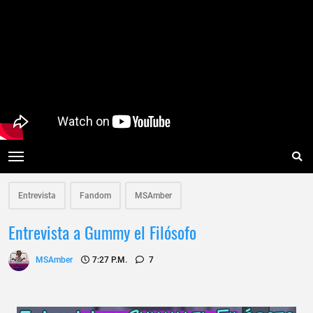
Entrevista
Fandom
MSAmber
Entrevista a Gummy el Filósofo
MSAmber
7:27 P.m.
7