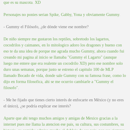
que es su mascota. XD
Personajes no ponies serian Spike, Gabby, Yona y obviamente Gummy.
- Gummy el Filósofo, ¿de dónde viene ese nombre?
De niño siempre me gustaron los reptiles, sobretodo los lagartos,
cocodrilos y caimanes, en lo mitologico adoro los dragones y bueno con
eso te da una idea de porque me agrada mucho Gummy, ahora cuando fui
creando mi pagina al inicio se llamaba "Gummy el Lagarto" (aunque
luego me entere que era realente un cocodrilo XD) pero ese nombre solo
duro unas semanas, porque justo se estreno el capitulo 100 de MLP
llamado Bocado de vida, donde sale Gummy con su famosa frase, como lo
dijo en forma filosofica, ahi se me ocurrio cambiarle a "Gummy el
filosofo".
- Me he fijado que tienes cierto interés de enfocarte en México (y no eres
el único), ¿se podría explicar ese interés?
Aparte que ahi tengo muchos amigos y amigas de Mexico gracias a la
internet pues me llama la atencion ese pais, su cultura, sus costumbres, su