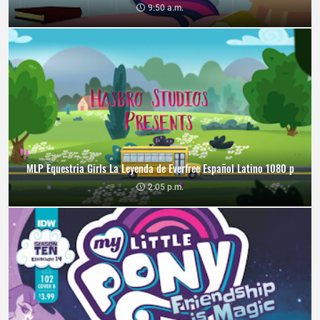
9:50 a.m.
MLP Equestria Girls La Leyenda de Everfree Español Latino 1080 p
2:05 p.m.