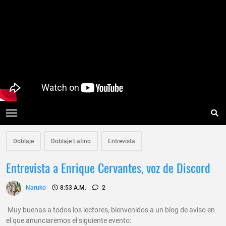
Doblaje
Doblaje Latino
Entrevista
Entrevista a Enrique Cervantes, voz de Discord
Naruko
8:53 A.m.
2
Muy buenas a todos los lectores, bienvenidos a un blog de aviso en
el que anunciaremos el siguiente evento: