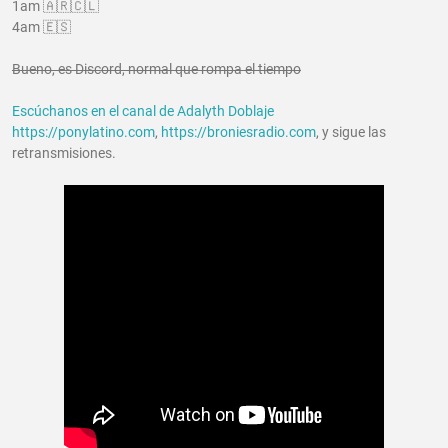
1am 🇦🇷🇨🇱
4am 🇪🇸
Bueno, es Discord, normal que rompa el tiempo
Escúchanos en el canal de Adalyth Doblaje
https://ponylatino.com
,
https://broniesradio.com
, y sigue las
retransmisiones.