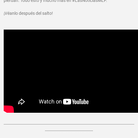
pierdan. Todo esto y mucho más en #LasNoticiasMLP.
¡Véanlo después del salto!
----------------------------------------------------------------------------------------------------------
---------------------------------------