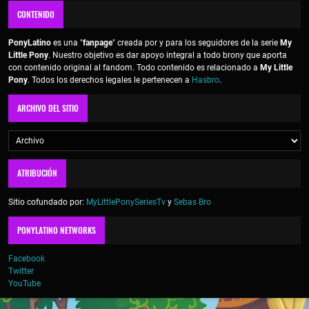
CONTENIDO
PonyLatino
es una "
fanpage
" creada por y para los seguidores de la serie
My
Little Pony
. Nuestro objetivo es dar apoyo integral a todo brony que aporta
con contenido original al fandom. Todo contenido es relacionado a
My Little
Pony
. Todos los derechos legales le pertenecen a
Hasbro
.
ARCHIVO DEL SITIO
ATRIBUCIÓN
Sitio cofundado por:
MyLittlePonySeriesTv
y
Sebas Bro
PONYLATINO NETWORKS
Facebook
Twitter
YouTube