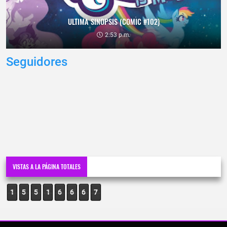
ULTIMA SINOPSIS (COMIC #102)
2:53 p.m.
Seguidores
VISTAS A LA PÁGINA TOTALES
1
5
5
1
6
6
6
7