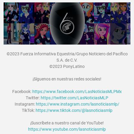
©2023 Fuerza Informativa Equestria/Grupo Noticiero del Pacífico
S.A. de C.V.
©2023 PonyLatino
¡Síguenos en nuestras redes sociales!
Facebook:
https://www.facebook.com/LasNoticiasMLPMx
Twitter:
https://twitter.com/LasNoticiasMLP
Instagram:
https://www.instagram.com/lasnoticiasmlp/
TikTok:
https://www.tiktok.com/@lasnoticiasmlp
¡Suscríbete a nuestro canal de YouTube!
https://www.youtube.com/lasnoticiasmlp