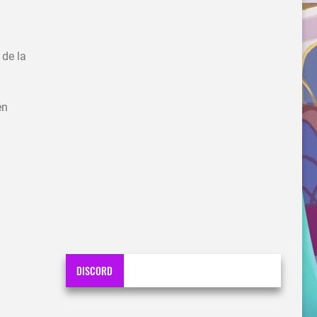
de la
en
DISCORD