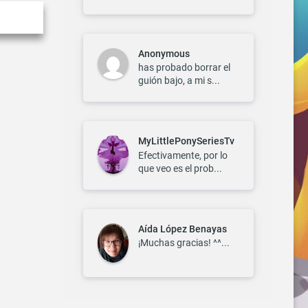
Anonymous
has probado borrar el
guión bajo, a mi s...
MyLittlePonySeriesTv
Efectivamente, por lo
que veo es el prob...
Aída López Benayas
¡Muchas gracias! ^^...