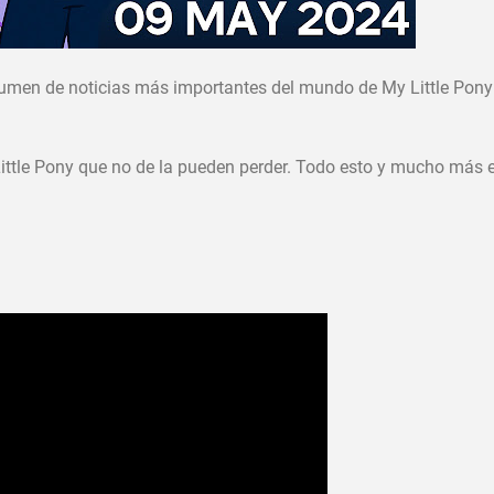
umen de noticias más importantes del mundo de My Little Pony 
ttle Pony que no de la pueden perder. Todo esto y mucho más 