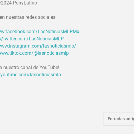
2024 PonyLatino
en nuestras redes sociales!
www.facebook.com/LasNoticiasMLPMx
://twitter.com/LasNoticiasMLP
/www.instagram.com/lasnoticiasmlp/
/www.tiktok.com/@lasnoticiasmlp
 a nuestro canal de YouTube!
.youtube.com/lasnoticiasmlp
Entradas ant