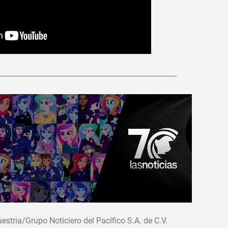
---------------------------------------------------------------------------------------
tria/Grupo Noticiero del Pacífico S.A. de C.V.