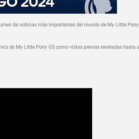
umen de noticias más importantes del mundo de My Little Pony 
ics de My Little Pony G5 como vistas previas reveladas hasta 