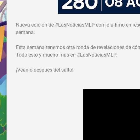
Nueva edición de #LasNoticiasMLP con lo último en res
semana.
Esta semana tenemos otra ronda de revelaciones de cóm
Todo esto y mucho más en #LasNoticiasMLP.
¡Véanlo después del salto!