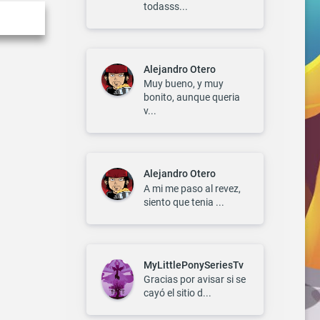
todasss...
Alejandro Otero
Muy bueno, y muy
bonito, aunque queria
v...
Alejandro Otero
A mi me paso al revez,
siento que tenia ...
MyLittlePonySeriesTv
Gracias por avisar si se
cayó el sitio d...