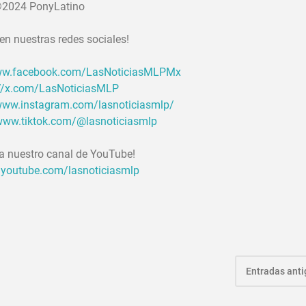
2024 PonyLatino
en nuestras redes sociales!
www.facebook.com/LasNoticiasMLPMx
://x.com/LasNoticiasMLP
/www.instagram.com/lasnoticiasmlp/
/www.tiktok.com/@lasnoticiasmlp
 a nuestro canal de YouTube!
.youtube.com/lasnoticiasmlp
Entradas ant