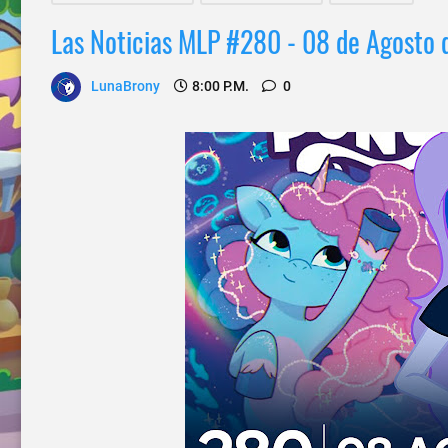
Las Noticias MLP #280 - 08 de Agosto 
LunaBrony
8:00 P.m.
0