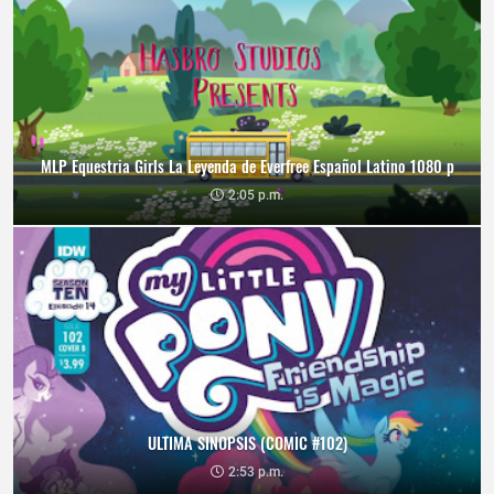
MLP Equestria Girls La Leyenda de Everfree Español Latino 1080 p
2:05 p.m.
ULTIMA SINOPSIS (COMIC #102)
2:53 p.m.