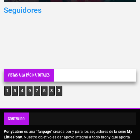
Seguidores
VISTAS A LA PÁGINA TOTALES
1
5
4
9
7
5
3
3
CONTENIDO
PonyLatino
es una "
fanpage
" creada por y para los seguidores de la serie
My
Little Pony
. Nuestro objetivo es dar apoyo integral a todo brony que aporta