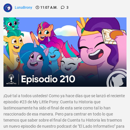
LunaBrony
11:07 A.m.
3
¡Qué tal a todos ustedes! Como ya hace días que se lanzó el reciente
episodio #23 de My Little Pony: Cuenta tu Historia que
lastimosamente ha sido el final de esta serie como tal lo han
reaccionado de esa manera. Pero para centrar en todo lo que
tenemos que saber sobre el final de Cuenta tu Historia les traemos
un nuevo episodio de nuestro podcast de "El Lado Informativo" para