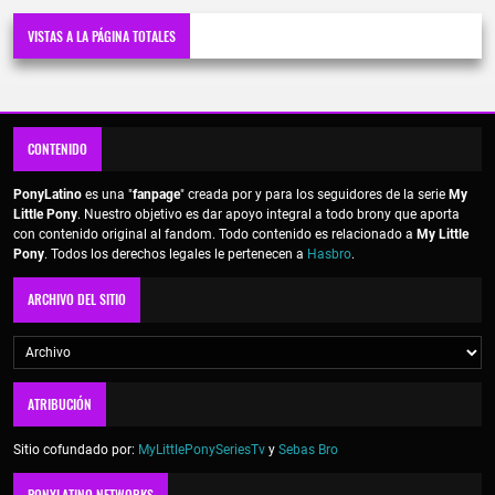
VISTAS A LA PÁGINA TOTALES
CONTENIDO
PonyLatino
es una "
fanpage
" creada por y para los seguidores de la serie
My
Little Pony
. Nuestro objetivo es dar apoyo integral a todo brony que aporta
con contenido original al fandom. Todo contenido es relacionado a
My Little
Pony
. Todos los derechos legales le pertenecen a
Hasbro
.
ARCHIVO DEL SITIO
ATRIBUCIÓN
Sitio cofundado por:
MyLittlePonySeriesTv
y
Sebas Bro
PONYLATINO NETWORKS