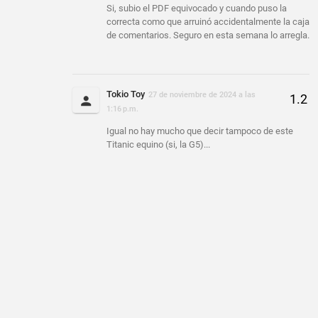
Si, subio el PDF equivocado y cuando puso la
correcta como que arruinó accidentalmente la caja
de comentarios. Seguro en esta semana lo arregla.
Tokio Toy
27 de noviembre de 2024 a las
1:16 p.m.
Igual no hay mucho que decir tampoco de este
Titanic equino (si, la G5)...