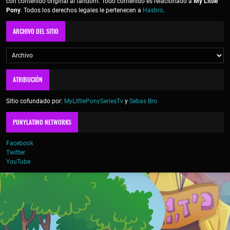
con contenido original al fandom. Todo contenido es relacionado a
My Little
Pony
. Todos los derechos legales le pertenecen a
Hasbro
.
ARCHIVO DEL SITIO
ATRIBUCIÓN
Sitio cofundado por:
MyLittlePonySeriesTv
y
Sebas Bro
PONYLATINO NETWORKS
Facebook
Twitter
YouTube