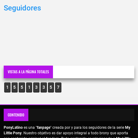
Seguidores
VISTAS A LA PÁGINA TOTALES
1
5
5
1
3
3
5
7
CONTENIDO
PonyLatino
es una "
fanpage
" creada por y para los seguidores de la serie
My
Little Pony
. Nuestro objetivo es dar apoyo integral a todo brony que aporta