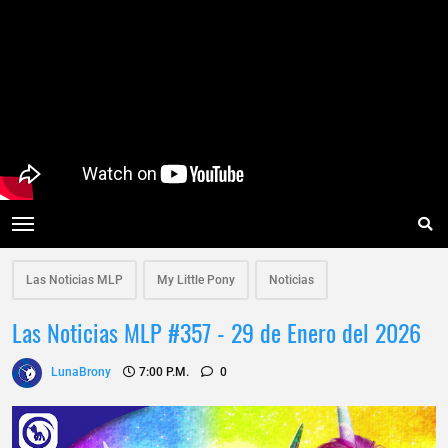
Las Noticias MLP
My Little Pony
Noticias
Las Noticias MLP #357 - 29 de Enero del 2026
LunaBrony
7:00 P.m.
0