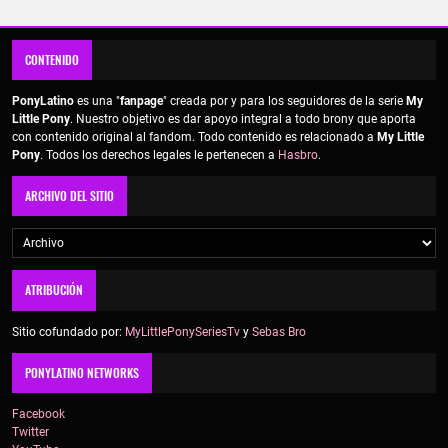
CONTENIDO
PonyLatino
es una "
fanpage
" creada por y para los seguidores de la serie
My
Little Pony
. Nuestro objetivo es dar apoyo integral a todo brony que aporta
con contenido original al fandom. Todo contenido es relacionado a
My Little
Pony
. Todos los derechos legales le pertenecen a
Hasbro
.
ARCHIVO DEL SITIO
ATRIBUCIÓN
Sitio cofundado por:
MyLittlePonySeriesTv
y
Sebas Bro
PONYLATINO NETWORKS
Facebook
Twitter