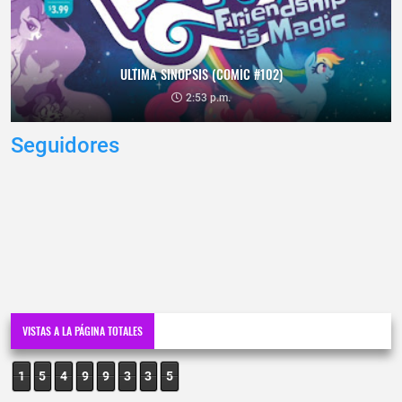
ULTIMA SINOPSIS (COMIC #102)
2:53 p.m.
Seguidores
VISTAS A LA PÁGINA TOTALES
1
5
4
9
9
3
3
5