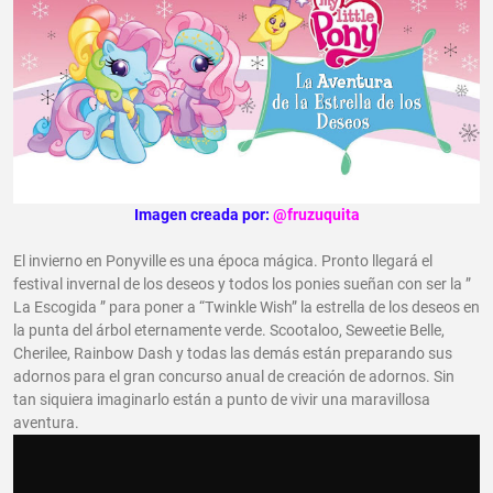
Imagen creada por:
@fruzuquita
El invierno en Ponyville es una época mágica. Pronto llegará el
festival invernal de los deseos y todos los ponies sueñan con ser la ”
La Escogida ” para poner a “Twinkle Wish” la estrella de los deseos en
la punta del árbol eternamente verde. Scootaloo, Seweetie Belle,
Cherilee, Rainbow Dash y todas las demás están preparando sus
adornos para el gran concurso anual de creación de adornos. Sin
tan siquiera imaginarlo están a punto de vivir una maravillosa
aventura.