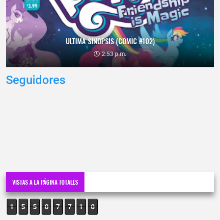
ULTIMA SINOPSIS (COMIC #102)
2:53 p.m.
Seguidores
VISTAS A LA PÁGINA TOTALES
1
5
5
0
7
7
1
0