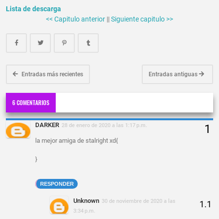
Lista de descarga
<< Capitulo anterior
||
Siguiente capitulo >>
Entradas más recientes
Entradas antiguas
6 COMENTARIOS
DARKER
28 de enero de 2020 a las 1:17 p.m.
la mejor amiga de stalright xd{
}
RESPONDER
Unknown
30 de noviembre de 2020 a las
3:34 p.m.