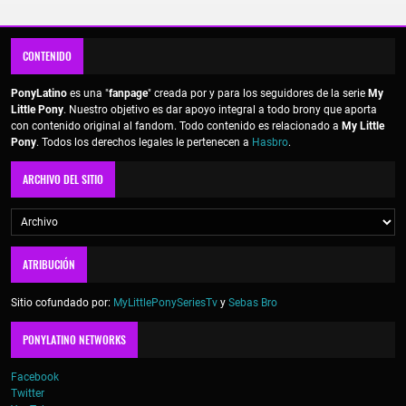
CONTENIDO
PonyLatino
es una "
fanpage
" creada por y para los seguidores de la serie
My
Little Pony
. Nuestro objetivo es dar apoyo integral a todo brony que aporta
con contenido original al fandom. Todo contenido es relacionado a
My Little
Pony
. Todos los derechos legales le pertenecen a
Hasbro
.
ARCHIVO DEL SITIO
ATRIBUCIÓN
Sitio cofundado por:
MyLittlePonySeriesTv
y
Sebas Bro
PONYLATINO NETWORKS
Facebook
Twitter