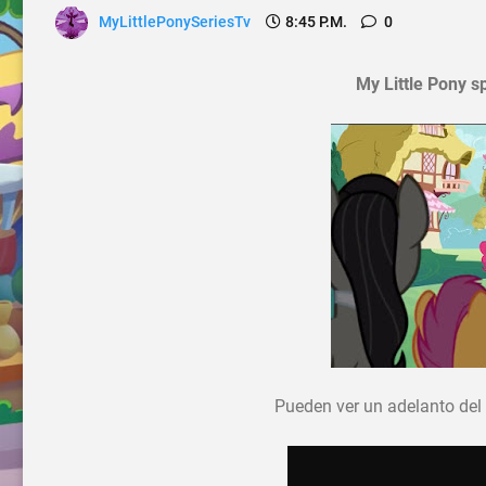
MyLittlePonySeriesTv
8:45 P.m.
0
My Little Pony 
Pueden ver un adelanto del