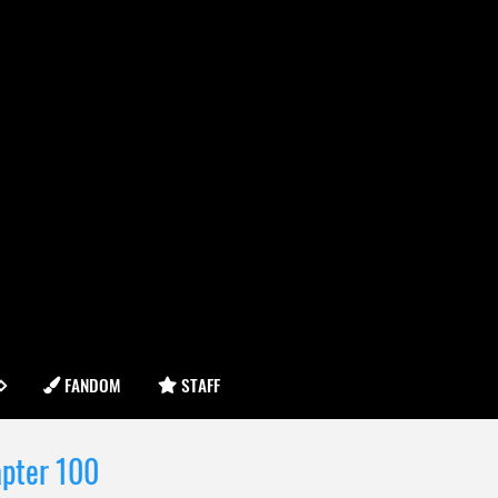
FANDOM
STAFF
apter 100