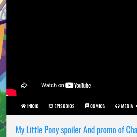
INICIO
EPISODIOS
COMICS
MEDIA
My Little Pony spoiler And promo of Ch