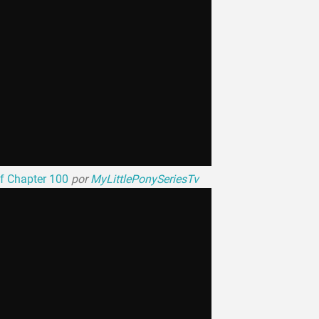
f Chapter 100
por
MyLittlePonySeriesTv