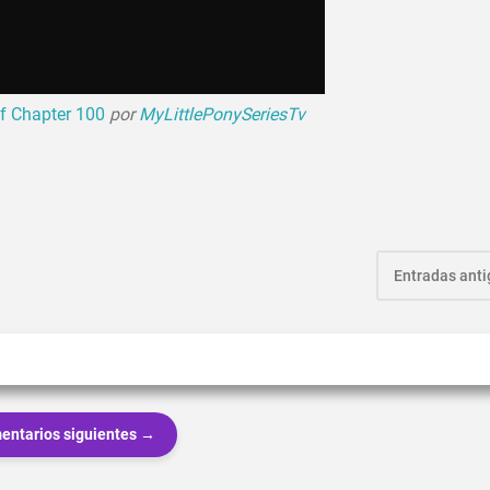
of Chapter 100
por
MyLittlePonySeriesTv
Entradas ant
entarios siguientes →