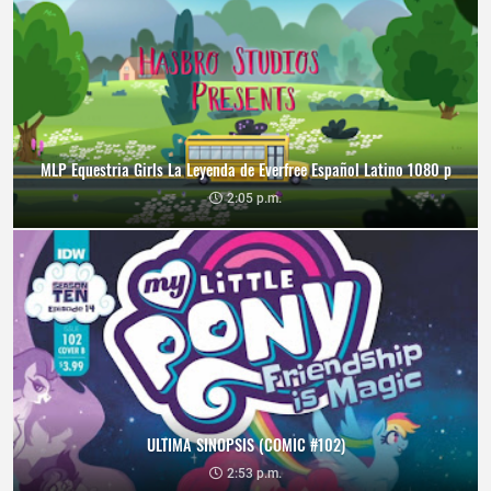
MLP Equestria Girls La Leyenda de Everfree Español Latino 1080 p
2:05 p.m.
ULTIMA SINOPSIS (COMIC #102)
2:53 p.m.