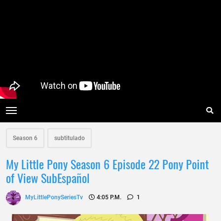
Season 6
subtitulado
My Little Pony Season 6 Episode 22 Pony Point
of View SubEspañol
MyLittlePonySeriesTv
4:05 P.m.
1