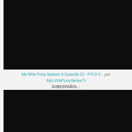
My little Pony Season 6 Episode 22 - P.P.O.V...
por
MyLittlePonySeriesTv
SUBESPAÑOL :