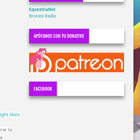
EquestriaNet
Bronies Radio
APÓYANOS CON TU DONATIVO
FACEBOOK
ght likes
rar la
l.