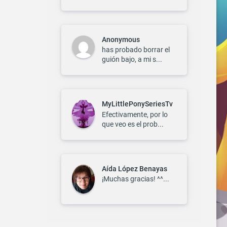
Anonymous
has probado borrar el
guión bajo, a mi s...
MyLittlePonySeriesTv
Efectivamente, por lo
que veo es el prob...
Aída López Benayas
¡Muchas gracias! ^^...