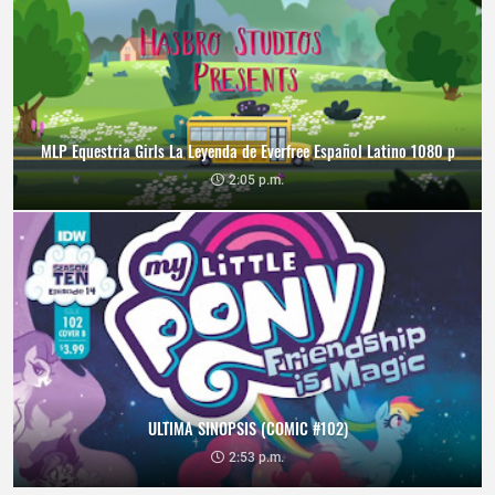
MLP Equestria Girls La Leyenda de Everfree Español Latino 1080 p
2:05 p.m.
ULTIMA SINOPSIS (COMIC #102)
2:53 p.m.