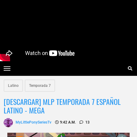
Latino
Temporada 7
[DESCARGAR] MLP TEMPORADA 7 ESPAÑOL
LATINO - MEGA
MyLittlePonySeriesTv
9:42 A.m.
13