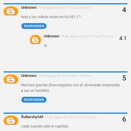
Unknown
14 de agosto de 2017 a las 6:03 p.m.
hola y los videos estan en ful HD :) ?
RESPONDER
Unknown
15 de agosto de 2017 a las 8:11 p.m.
Si
Unknown
15 de agosto de 2017 a las 11:36 p.m.
Muchas gracias (Descargarlos con el JDwloader empezada
a ser un fastidio)
RESPONDER
fluttershy345
17 de agosto de 2017 a las 3:13 p.m.
cada cuando sale el capitulo.