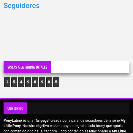
Seguidores
VISTAS A LA PÁGINA TOTALES
1
5
4
9
8
9
8
5
CONTENIDO
PonyLatino
es una "
fanpage
" creada por y para los seguidores de la serie
My
Little Pony
. Nuestro objetivo es dar apoyo integral a todo brony que aporta
con contenido original al fandom. Todo contenido es relacionado a
My Little