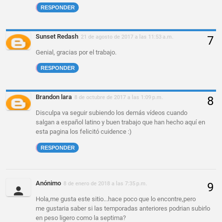
RESPONDER
Sunset Redash
21 de agosto de 2017 a las 11:53 a.m.
Genial, gracias por el trabajo.
RESPONDER
Brandon lara
8 de octubre de 2017 a las 1:09 p.m.
Disculpa va seguir subiendo los demás vídeos cuando
salgan a español latino y buen trabajo que han hecho aquí en
esta pagina los felicitó cuidence :)
RESPONDER
Anónimo
8 de enero de 2018 a las 7:35 p.m.
Hola,me gusta este sitio...hace poco que lo encontre,pero
me gustaria saber si las temporadas anteriores podrian subirlo
en peso ligero como la septima?