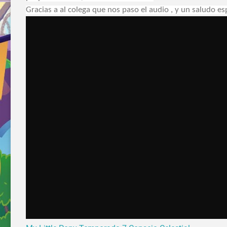
Gracias a al colega que nos paso el audio , y un saludo es