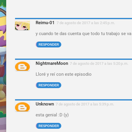
Reimu-01
7 de agosto de 2017 a las 2:45 p.m.
y cuando te das cuenta que todo tu trabajo se va 
RESPONDER
NightmareMoon
7 de agosto de 2017 a las 5:20 p.m.
Lloré y reí con este episodio
RESPONDER
Unknown
7 de agosto de 2017 a las 5:39 p.m.
esta genial :D (y)
RESPONDER