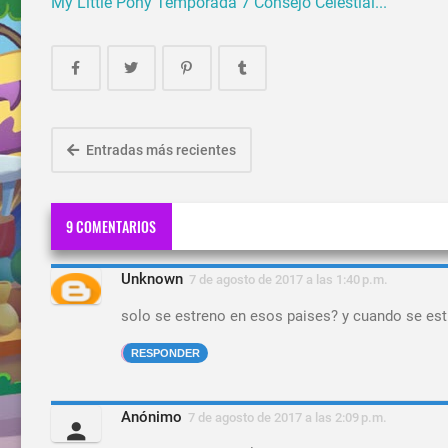
My Little Pony Temporada 7 Consejo Celestial...
Entradas más recientes
9 COMENTARIOS
Unknown
7 de agosto de 2017 a las 1:40 p.m.
solo se estreno en esos paises? y cuando se est
RESPONDER
Anónimo
7 de agosto de 2017 a las 2:09 p.m.