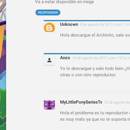
Va a estar disponible en mega
RESPONDER
Unknown
8 de agosto de 2017 a las 7:10
Hola descargue el Archivito, sale s
Anzo
10 de agosto de 2017 a las 1:57 p.m
Yo lo descargue y sale todo bien ¿H
otras o con otro reproductor.
MyLittlePonySeriesTv
12 de agosto de
Hola el problema es tu reproductor 
es muy malo ya que no te soporta 