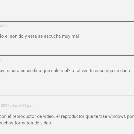
 a.m.
olo el sonido y esta se escucha muy mal
.
ay minuto especifico que sale mal? o tal ves tu descarga se daño i
 2017 a las 6:53 p.m.
con el reproductor de video. el reproductor que te trae windows por
muchos formatos de video.