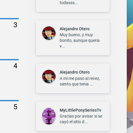
todasss...
Alejandro Otero
Muy bueno, y muy
bonito, aunque queria
v...
Alejandro Otero
A mi me paso al revez,
siento que tenia ...
MyLittlePonySeriesTv
Gracias por avisar si se
cayó el sitio d...