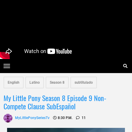
English
Latino
Season 8
subtitulado
My Little Pony Season 8 Episode 9 Non-
Compete Clause SubEspañol
MyLittlePonySeriesTv
8:30 P.m.
11