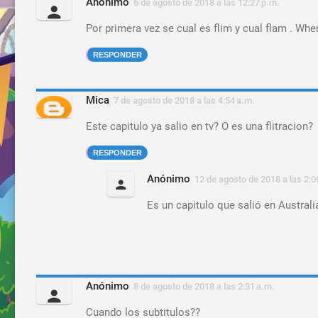
Anónimo
6 de agosto de 2018 a las 12:27 p.m.
Por primera vez se cual es flim y cual flam . Whe
RESPONDER
Mica
7 de agosto de 2018 a las 4:54 a.m.
Este capitulo ya salio en tv? O es una flitracion?
RESPONDER
Anónimo
12 de agosto de 2018 a las 2:0
Es un capitulo que salió en Australi
Anónimo
8 de agosto de 2018 a las 2:31 a.m.
Cuando los subtitulos??