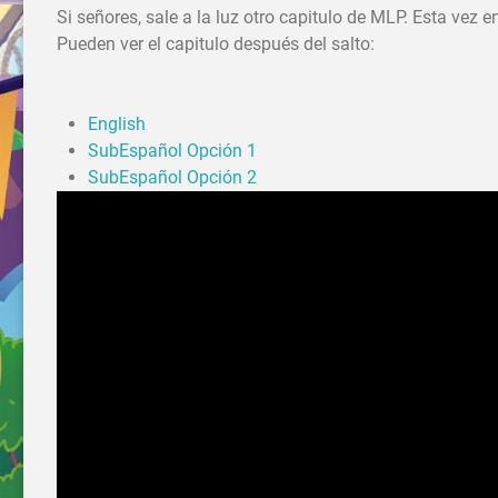
Si señores, sale a la luz otro capitulo de MLP. Esta vez e
Pueden ver el capitulo después del salto:
English
SubEspañol Opción 1
SubEspañol Opción 2