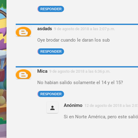
RESPONDER
asdads
9 de agosto de 2018 a las 2:07 p.m.
Oye brodar cuando le daran los sub
RESPONDER
Mica
9 de agosto de 2018 a las 6:36 p.m.
No habian salido solamente el 14 y el 15?
RESPONDER
Anónimo
12 de agosto de 2018 a las 2:0
Si en Norte América, pero este sali