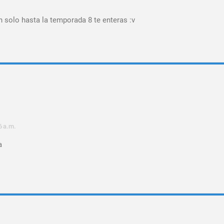
n solo hasta la temporada 8 te enteras :v
6 a.m.
a