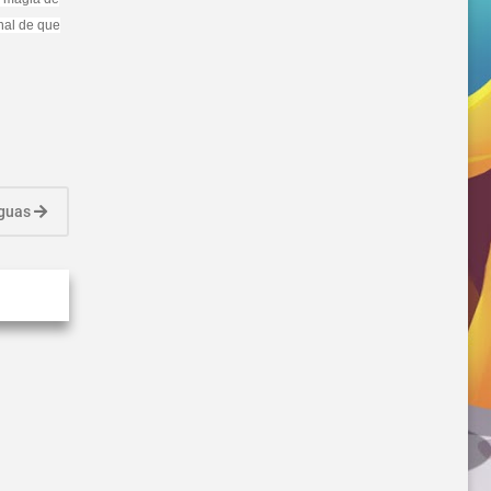
inal de que
iguas