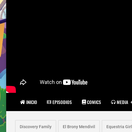
INICIO
EPISODIOS
COMICS
MEDIA
Discovery Family
El Brony Mendivil
Equestria Gir