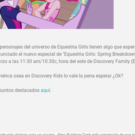
ersonajes del universo de Equestria Girls tienen algo que esper
unciado el nuevo especial de "Equestria Girls: Spring Breakdow
arzo a las 11:30 am/10:30c, hora del este de Discovery Family (
érica osea en Discovery Kids lo vale la pena esperar ¿Ok?
s puntos destacados
aquí.
 yate más glorioso para un crucero. ¡Pero Rainbow Dash está convencida de que l