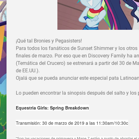
¡Qué tal Bronies y Pegasisters!
Para todos los fanáticos de Sunset Shimmer y los otros p
finales de marzo. Por eso que en Discovery Family ha an
(Temática del Crucero) se estrenará a partir del 30 de M
de EE.UU.).
Ojalá que se pueda anunciar este especial pata Latinoam
Lo pueden encontrar la sinopsis después del salto y lo
Equestria Girls: Spring Breakdown
Transmisión: 30 de marzo de 2019 a las 11:30am/10:30c
"Son las vacaciones
de primavera y Mane 7 están a punto de abordar el