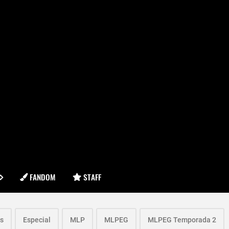
FANDOM
STAFF
ls
Especial
MLP
MLPEG
MLPEG Temporada 2