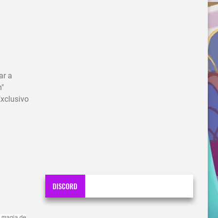
ar a
n"
Exclusivo
DISCORD
a magia de