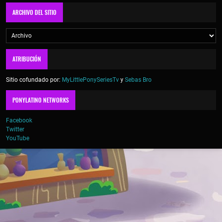
ARCHIVO DEL SITIO
ATRIBUCIÓN
Sitio cofundado por:
MyLittlePonySeriesTv
y
Sebas Bro
PONYLATINO NETWORKS
Facebook
Twitter
YouTube