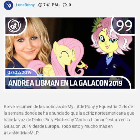
LunaBrony
7:41 P.m.
0
Breve resumen de las noticias de My Little Pony y Equestria Girls de
la semana donde se ha anunciado que la actriz norteamericana que
hace la voz de Pinkie Pie y Fluttershy "Andrea Libman" estará en la
GalaCon 2019 desde Europa. Todo esto y mucho más en
#LasNoticiasMLP.